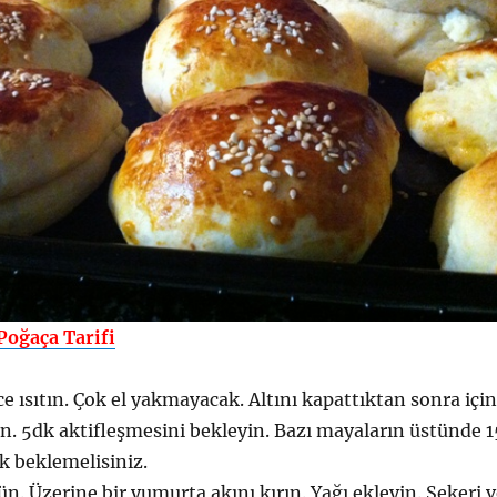
Poğaça Tarifi
ce ısıtın. Çok el yakmayacak. Altını kapattıktan sonra içi
n. 5dk aktifleşmesini bekleyin. Bazı mayaların üstünde 1
k beklemelisiniz.
n. Üzerine bir yumurta akını kırın. Yağı ekleyin. Şekeri 