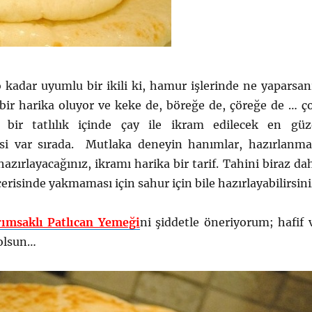
 kadar uyumlu bir ikili ki, hamur işlerinde ne yaparsan
 bir harika oluyor ve keke de, böreğe de, çöreğe de … ç
f bir tatlılık içinde çay ile ikram edilecek en güz
isi var sırada. Mutlaka deneyin hanımlar, hazırlanma
hazırlayacağınız, ikramı harika bir tarif. Tahini biraz da
erisinde yakmaması için sahur için bile hazırlayabilirsini
rımsaklı Patlıcan Yemeği
ni şiddetle öneriyorum; hafif 
 olsun…