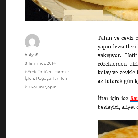
Tahin ve ceviz o
yapın lezzetleri
Yazar
hulya5
yakışıyor. Hafi
Yayın
8 Temmuz 2014
çöreklerden bir
tarihi
Kategoriler
Börek Tarifleri
,
Hamur
kolay ve zevkle 
İşleri
,
Poğaça Tarifleri
az tutarak gün iç
Tahin
bir yorum yapın
Helvalı
İftar için ise
Sa
Tatlı
Çörek
besleyici, afiyet
Tarifi
için