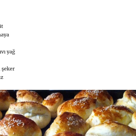
üt
maya
ıvı yağ
 şeker
uz