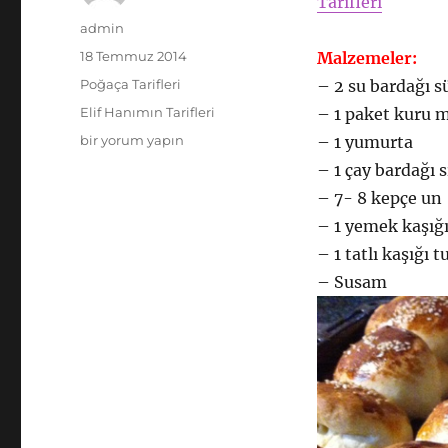
Tarifleri
Yazar
admin
Yayın
18 Temmuz 2014
Malzemeler:
tarihi
Kategoriler
Poğaça Tarifleri
– 2 su bardağı s
Etiketler
Elif Hanımın Tarifleri
– 1 paket kuru 
Mayalı
bir yorum yapın
– 1 yumurta
Peynirli
– 1 çay bardağı s
Poğaça
– 7- 8 kepçe un
için
– 1 yemek kaşığı
– 1 tatlı kaşığı t
– Susam