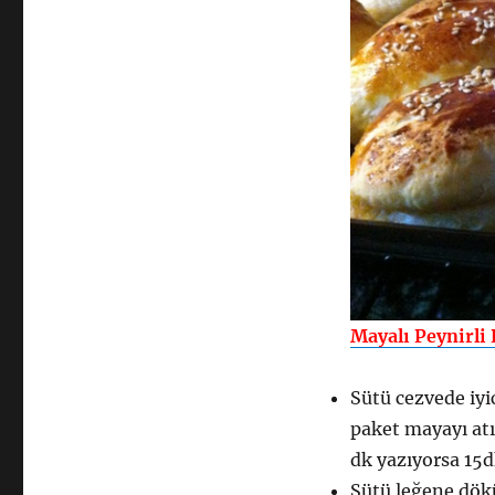
Mayalı Peynirli 
Sütü cezvede iyi
paket mayayı atı
dk yazıyorsa 15d
Sütü leğene dökü