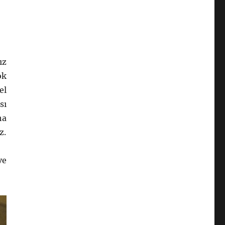
ız
ok
el
sı
ha
z.
ve