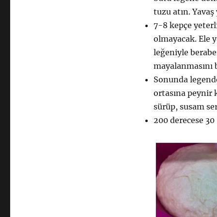
tuzu atın. Yavaş
7-8 kepçe yeterli
olmayacak. Ele y
leğeniyle berabe
mayalanmasını b
Sonunda legende
ortasına peynir 
sürüp, susam ser
200 derecese 30 