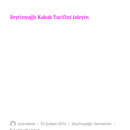
Zeytinyağlı Kabak Tarifini izleyin
Yazar
Yayın
Kategoriler
Zeytin
prenses4
10 Şubat 2014
Zeytinyağlı Yemekler
tarihi
Fırınd
bir yorum yapın