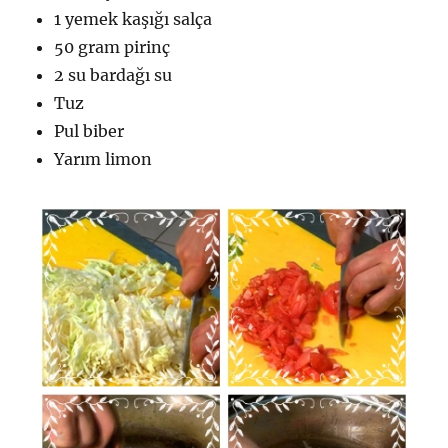
1 yemek kaşığı salça
50 gram pirinç
2 su bardağı su
Tuz
Pul biber
Yarım limon