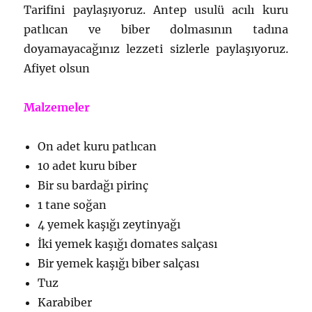
Tarifini paylaşıyoruz. Antep usulü acılı kuru
patlıcan ve biber dolmasının tadına
doyamayacağınız lezzeti sizlerle paylaşıyoruz.
Afiyet olsun
Malzemeler
On adet kuru patlıcan
10 adet kuru biber
Bir su bardağı pirinç
1 tane soğan
4 yemek kaşığı zeytinyağı
İki yemek kaşığı domates salçası
Bir yemek kaşığı biber salçası
Tuz
Karabiber