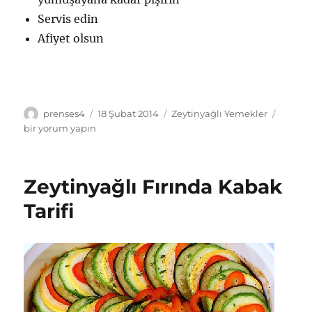
Servis edin
Afiyet olsun
Yazar
Yayın
Kategoriler
Zeytiny
prenses4
18 Şubat 2014
Zeytinyağlı Yemekler
tarihi
Yerelm
bir yorum yapın
Tarifi
için
Zeytinyağlı Fırında Kabak
Tarifi