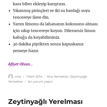
kara biber ekleyip karıştırın.
Yıkanmış pirinçleri ve iki su bardağı suyu
tencereye ilave din.
Yarım limonu da lahananın kokusunu alması
için sıkıp tencereye koyun. Dilerseniz limon
kabuğu da koyabilirsiniz.
30 dakika piştikten sonra kapuskanız
yemeye hazır.
Afiyet Olsun…
Yazar
Yayın
Kategoriler
nisa
1 Mart 2014
Ana Yemekler
,
Zeytinyağlı
tarihi
Zeytinyağlı
Yemekler
bir yorum yapın
Kapuska
Yemeği
için
Zeytinyağlı Yerelması