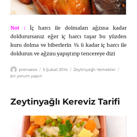
Not :
İç harcı ile dolmaları ağzına kadar
doldurursanız eğer iç harcı taşar bu yüzden
kuru dolma ve biberlerin ¾ ü kadar iç harcı ile
doldurun ve ağzını yapıştırıp tencereye dizi
Yazar
Yayın
Kategoriler
Zeytiny
prenses4
5 Şubat 2014
Zeytinyağlı Yemekler
tarihi
Dolma
bir yorum yapın
Tarifi
için
Zeytinyağlı Kereviz Tarifi