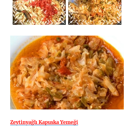
Zeytinyağlı Kapuska Yemeği