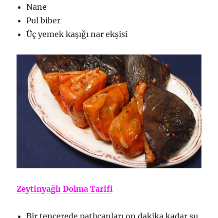
Nane
Pul biber
Üç yemek kaşığı nar ekşisi
Zeytinyağlı Dolma Tarifi
Bir tencerede patlıcanları on dakika kadar su