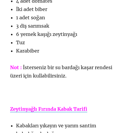
4 adet domates
İki adet biber
1 adet soğan
3 diş sarımsak
6 yemek kaşığı zeytinyağı
Tuz
Karabiber
Not :
İsterseniz bir su bardağı kaşar rendesi
üzeri için kullabilirsiniz.
Zeytinyağlı Fırında Kabak Tarifi
Kabakları yıkayın ve yarım santim