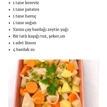
1 tane kereviz
1 tane patates
1 tane havuç
1 tane soğan
Yarım çay bardağı zeytin yağı
Bir tatlı kaşığı tuz, şeker,un
1 adet limon
4 bardak su