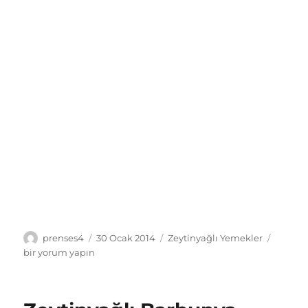
Yazar
Yayın
Kategoriler
Brükse
prenses4
30 Ocak 2014
Zeytinyağlı Yemekler
tarihi
Lahana
bir yorum yapın
Tarifi
için