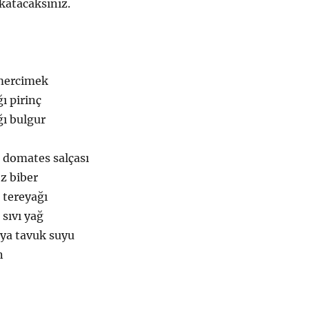
 katacaksınız.
 mercimek
ı pirinç
ğı bulgur
 domates salçası
oz biber
 tereyağı
 sıvı yağ
eya tavuk suyu
n