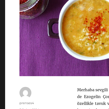
Merhaba sevgili 
de Ezogelin Çor
Yazar
prenses4
özellikle tavuk 