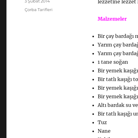
Yayın
3 Şubat 2014
lezzetine lezzet
tarihi
Kategoriler
Çorba Tarifleri
Malzemeler
Bir çay bardağı
Yarım çay bardağ
Yarım çay barda
1 tane soğan
Bir yemek kaşığı
Bir tatlı kaşığı t
Bir yemek kaşığı
Bir yemek kaşığı
Altı bardak su v
Bir tatlı kaşığı u
Tuz
Nane