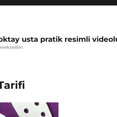
oktay usta pratik resimli videol
yemek tarifleri
arifi