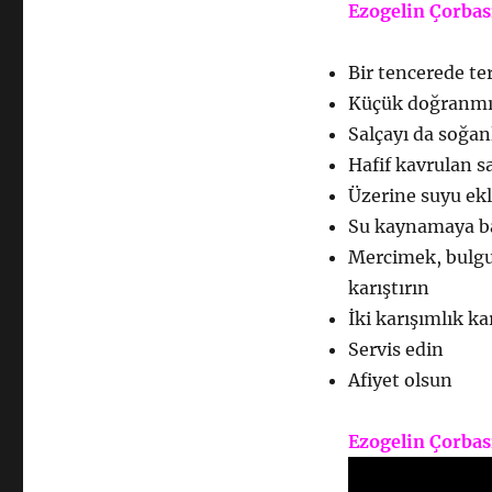
Ezogelin Çorbası
Bir tencerede ter
Küçük doğranmış
Salçayı da soğan
Hafif kavrulan s
Üzerine suyu ekle
Su kaynamaya ba
Mercimek, bulgur
karıştırın
İki karışımlık ka
Servis edin
Afiyet olsun
Ezogelin Çorbası