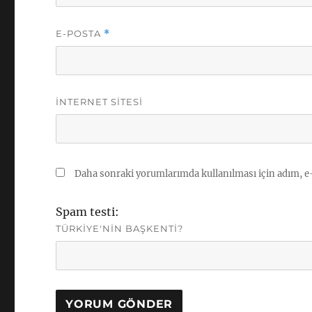
E-POSTA
*
İNTERNET SITESI
Daha sonraki yorumlarımda kullanılması için adım, e-
Spam testi:
TÜRKIYE'NIN BAŞKENTI?