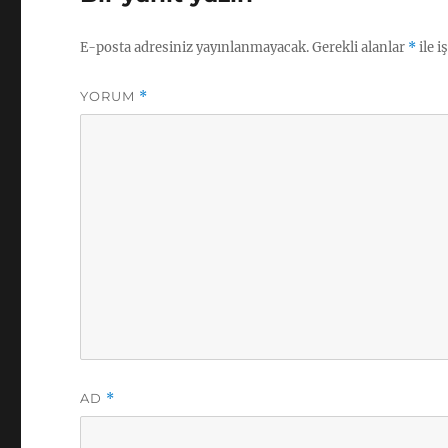
E-posta adresiniz yayınlanmayacak.
Gerekli alanlar
*
ile i
YORUM
*
AD
*