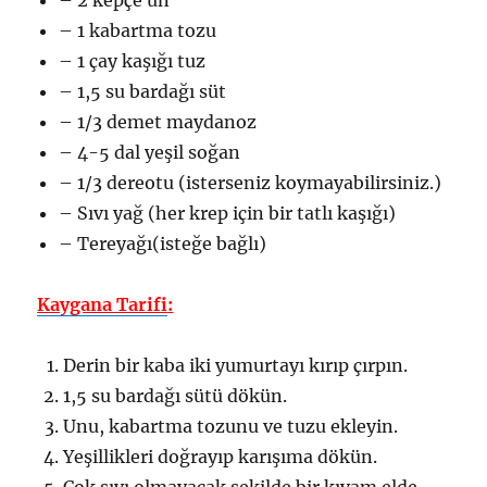
– 1 kabartma tozu
– 1 çay kaşığı tuz
– 1,5 su bardağı süt
– 1/3 demet maydanoz
– 4-5 dal yeşil soğan
– 1/3 dereotu (isterseniz koymayabilirsiniz.)
– Sıvı yağ (her krep için bir tatlı kaşığı)
– Tereyağı(isteğe bağlı)
Kaygana Tarifi
:
Derin bir kaba iki yumurtayı kırıp çırpın.
1,5 su bardağı sütü dökün.
Unu, kabartma tozunu ve tuzu ekleyin.
Yeşillikleri doğrayıp karışıma dökün.
Çok sıvı olmayacak şekilde bir kıvam elde