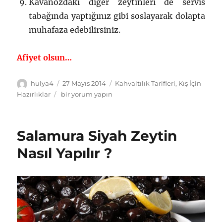
Kavanozdaki diğer zeytinleri de servis
tabağında yaptığınız gibi soslayarak dolapta
muhafaza edebilirsiniz.
Afiyet olsun…
Yazar
Yayın
Kategoriler
hulya4
27 Mayıs 2014
Kahvaltılık Tarifleri
,
Kış İçin
tarihi
Çizik
Hazırlıklar
bir yorum yapın
Yeşil
Zeytin
Yapımı
Salamura Siyah Zeytin
için
Nasıl Yapılır ?