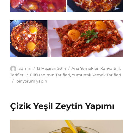
Yazar
Yayın
Kategoriler
admin
13 Haziran 2014
Ana Yemekler
,
Kahvaltılık
tarihi
Etiketler
Tarifleri
Elif Hanımın Tarifleri
,
Yumurtalı Yemek Tarifleri
Kaşarlı
bir yorum yapın
Menemen
Tarifi
için
Çizik Yeşil Zeytin Yapımı