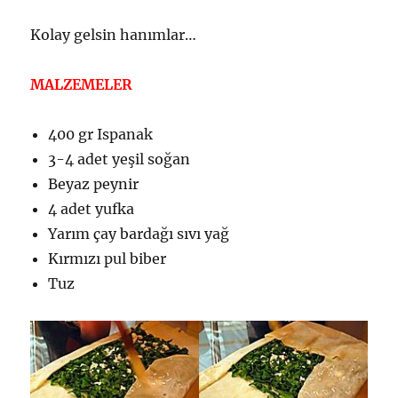
Kolay gelsin hanımlar…
MALZEMELER
400 gr Ispanak
3-4 adet yeşil soğan
Beyaz peynir
4 adet yufka
Yarım çay bardağı sıvı yağ
Kırmızı pul biber
Tuz