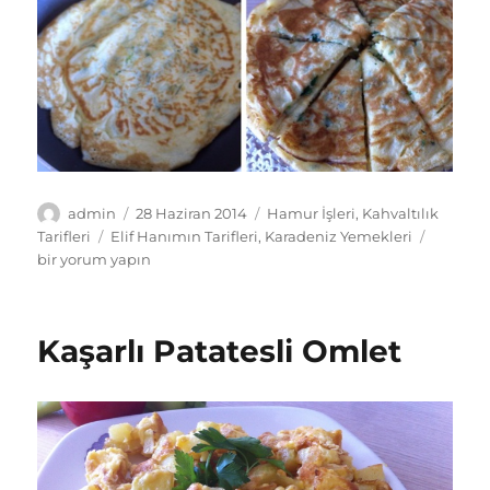
Yazar
Yayın
Kategoriler
admin
28 Haziran 2014
Hamur İşleri
,
Kahvaltılık
tarihi
Etiketler
Kaygan
Tarifleri
Elif Hanımın Tarifleri
,
Karadeniz Yemekleri
Tarifi
bir yorum yapın
için
Kaşarlı Patatesli Omlet