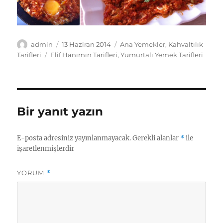
Yazar
Yayın
Kategoriler
admin
13 Haziran 2014
Ana Yemekler
,
Kahvaltılık
tarihi
Etiketler
Tarifleri
Elif Hanımın Tarifleri
,
Yumurtalı Yemek Tarifleri
Bir yanıt yazın
E-posta adresiniz yayınlanmayacak.
Gerekli alanlar
*
ile
işaretlenmişlerdir
YORUM
*