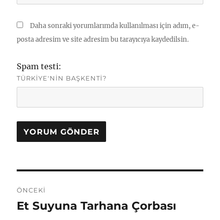
Daha sonraki yorumlarımda kullanılması için adım, e-
posta adresim ve site adresim bu tarayıcıya kaydedilsin.
Spam testi:
TÜRKIYE'NIN BAŞKENTI?
Yazı
ÖNCEKI
gezinmesi
Et Suyuna Tarhana Çorbası
Önceki
yazı: