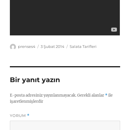
Yazar
Yayın
Kategoriler
prenses4
3 Şubat 2014
Salata Tarifleri
tarihi
Bir yanıt yazın
E-posta adresiniz yayınlanmayacak.
Gerekli alanlar
*
ile
işaretlenmişlerdir
YORUM
*