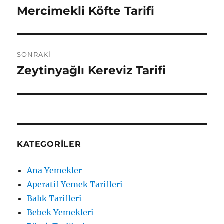
gezinmesi
Mercimekli Köfte Tarifi
Önceki
yazı:
SONRAKI
Zeytinyağlı Kereviz Tarifi
Sonraki
yazı:
KATEGORILER
Ana Yemekler
Aperatif Yemek Tarifleri
Balık Tarifleri
Bebek Yemekleri