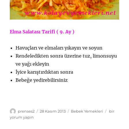
Elma Salatası Tarifi ( 9. Ay )
Havuçları ve elmaları yıkayın ve soyun
Rendeledikten sonra üzerine tuz, limonsuyu
ve yağı ekleyin
İyice karıştırdıktan sonra
Bebeğe yedirebilirsiniz
Yazar
Yayın
Kategoriler
Elma
prenses2
28 Kasım 2013
Bebek Yemekleri
bir
tarihi
Salatası
yorum yapın
Tarifi