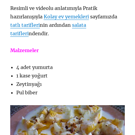
Resimli ve videolu anlatımıyla Pratik
hazırlanışıyla
Kolay ev yemekleri
sayfamızda
tatlı tarifleri
nin ardından
salata
tarifleri
ndendir.
Malzemeler
4 adet yumurta
1 kase yoğurt
Zeytinyağı
Pul biber