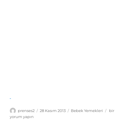
Yazar
Yayın
Kategoriler
Peynir
prenses2
28 Kasım 2013
Bebek Yemekleri
bir
tarihi
Salatası
yorum yapın
Tarifi
(