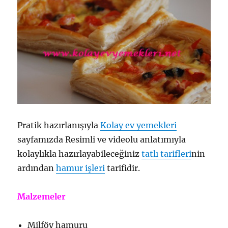
Pratik hazırlanışıyla
Kolay ev yemekleri
sayfamızda Resimli ve videolu anlatımıyla
kolaylıkla hazırlayabileceğiniz
tatlı tarifleri
nin
ardından
hamur işleri
tarifidir.
Malzemeler
Milföy hamuru