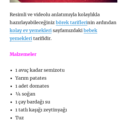
Resimli ve videolu anlatımıyla kolaylıkla
hazırlayabileceğiniz
börek tarifleri
nin ardından
kolay ev yemekleri
sayfamızdaki
bebek
yemekleri
tarifidir.
Malzemeler
1 avuç kadar semizotu
Yarım patates
1 adet domates
¼ soğan
1 çay bardağı su
1 tatlı kaşığı zeytinyağı
Tuz