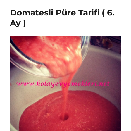
(
9.
Domatesli Püre Tarifi ( 6.
Ay
)
Ay )
için