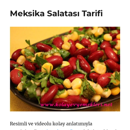
(
12.
Meksika Salatası Tarifi
Ay
)
için
Resimli ve videolu kolay anlatımıyla