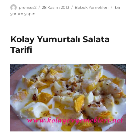
Yazar
Yayın
Kategoriler
Kirazlı
prenses2
28 Kasım 2013
Bebek Yemekleri
bir
tarihi
Meyve
yorum yapın
Tatlısı
Tarifi
(
Kolay Yumurtalı Salata
5.
Ay
Tarifi
)
için