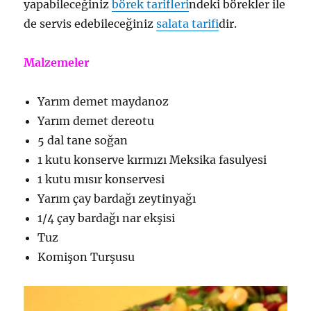
yapabileceğiniz
börek tarifleri
ndeki börekler ile
de servis edebileceğiniz
salata tarifi
dir.
Malzemeler
Yarım demet maydanoz
Yarım demet dereotu
5 dal tane soğan
1 kutu konserve kırmızı Meksika fasulyesi
1 kutu mısır konservesi
Yarım çay bardağı zeytinyağı
1/4 çay bardağı nar ekşisi
Tuz
Komişon Turşusu