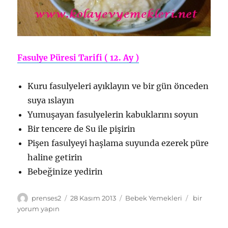
Fasulye Püresi Tarifi ( 12. Ay )
Kuru fasulyeleri ayıklayın ve bir gün önceden
suya ıslayın
Yumuşayan fasulyelerin kabuklarını soyun
Bir tencere de Su ile pişirin
Pişen fasulyeyi haşlama suyunda ezerek püre
haline getirin
Bebeğinize yedirin
Yazar
Yayın
Kategoriler
Fasulye
prenses2
28 Kasım 2013
Bebek Yemekleri
bir
tarihi
Püresi
yorum yapın
Tarifi