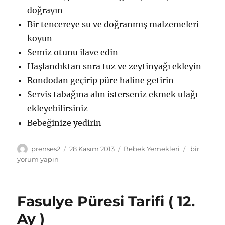
doğrayın
Bir tencereye su ve doğranmış malzemeleri
koyun
Semiz otunu ilave edin
Haşlandıktan snra tuz ve zeytinyağı ekleyin
Rondodan geçirip püre haline getirin
Servis tabağına alın isterseniz ekmek ufağı
ekleyebilirsiniz
Bebeğinize yedirin
Yazar
Yayın
Kategoriler
Domatesli
prenses2
28 Kasım 2013
Bebek Yemekleri
bir
tarihi
Püre
yorum yapın
Tarifi
(
6.
Fasulye Püresi Tarifi ( 12.
Ay
)
Ay )
için