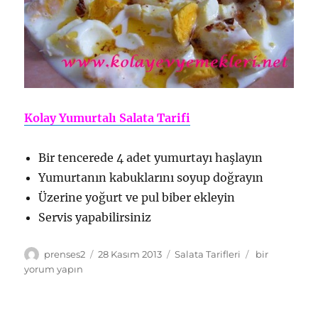
Kolay Yumurtalı Salata Tarifi
Bir tencerede 4 adet yumurtayı haşlayın
Yumurtanın kabuklarını soyup doğrayın
Üzerine yoğurt ve pul biber ekleyin
Servis yapabilirsiniz
Yazar
Yayın
Kategoriler
Kolay
prenses2
28 Kasım 2013
Salata Tarifleri
bir
tarihi
Yumurtalı
yorum yapın
Salata
Tarifi
için