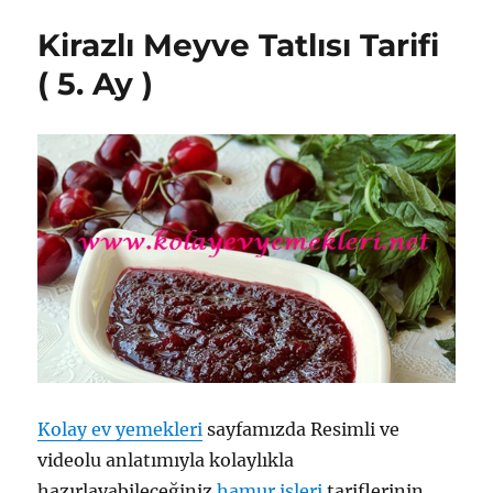
6.
Kirazlı Meyve Tatlısı Tarifi
Ay
)
( 5. Ay )
için
Kolay ev yemekleri
sayfamızda Resimli ve
videolu anlatımıyla kolaylıkla
hazırlayabileceğiniz
hamur işleri
tariflerinin