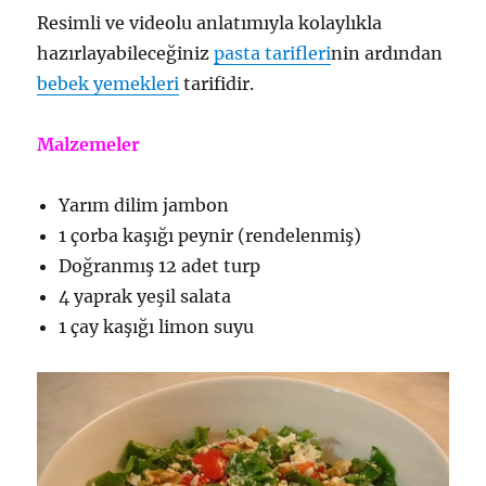
Resimli ve videolu anlatımıyla kolaylıkla
hazırlayabileceğiniz
pasta tarifleri
nin ardından
bebek yemekleri
tarifidir.
Malzemeler
Yarım dilim jambon
1 çorba kaşığı peynir (rendelenmiş)
Doğranmış 12 adet turp
4 yaprak yeşil salata
1 çay kaşığı limon suyu