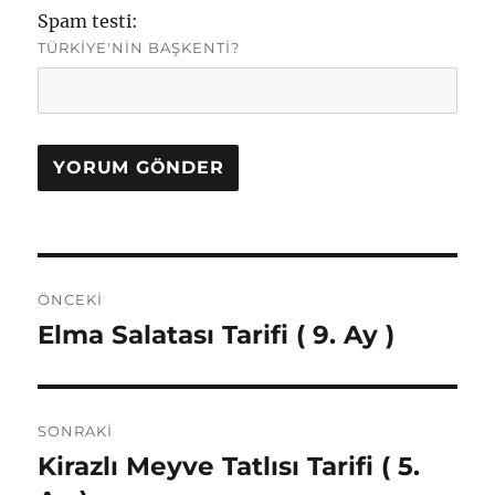
Spam testi:
TÜRKIYE'NIN BAŞKENTI?
Yazı
ÖNCEKI
gezinmesi
Elma Salatası Tarifi ( 9. Ay )
Önceki
yazı:
SONRAKI
Kirazlı Meyve Tatlısı Tarifi ( 5.
Sonraki