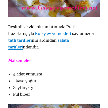
Resimli ve videolu anlatımıyla Pratik
hazırlanışıyla
Kolay ev yemekleri
sayfamızda
tatlı tarifleri
nin ardından
salata
tarifleri
ndendir.
Malzemeler
4 adet yumurta
1 kase yoğurt
Zeytinyağı
Pul biber