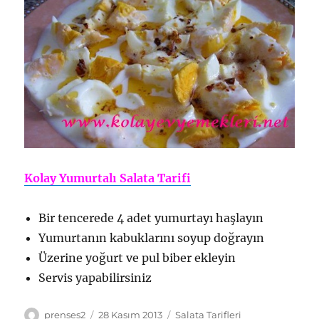
Kolay Yumurtalı Salata Tarifi
Bir tencerede 4 adet yumurtayı haşlayın
Yumurtanın kabuklarını soyup doğrayın
Üzerine yoğurt ve pul biber ekleyin
Servis yapabilirsiniz
Yazar
Yayın
Kategoriler
prenses2
28 Kasım 2013
Salata Tarifleri