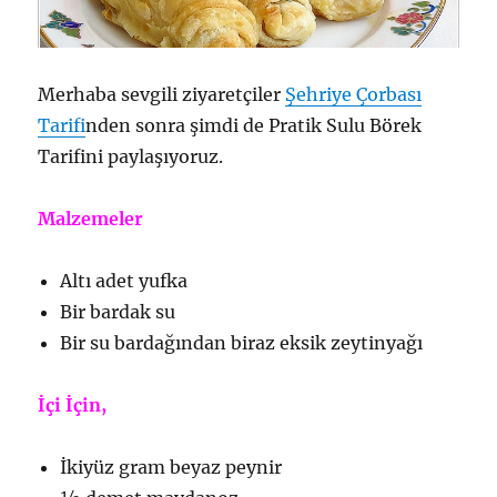
Merhaba sevgili ziyaretçiler
Şehriye Çorbası
Tarifi
nden sonra şimdi de Pratik Sulu Börek
Tarifini paylaşıyoruz.
Malzemeler
Altı adet yufka
Bir bardak su
Bir su bardağından biraz eksik zeytinyağı
İçi İçin,
İkiyüz gram beyaz peynir