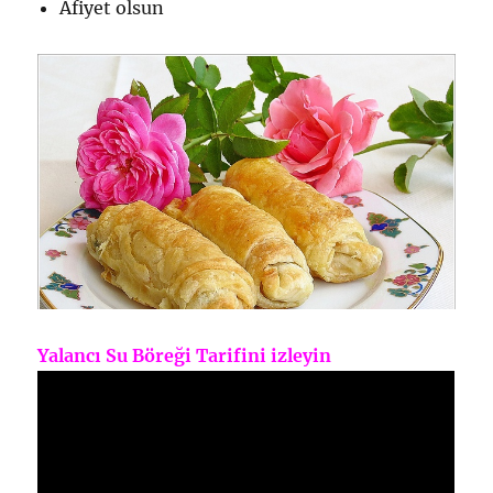
Afiyet olsun
Yalancı Su Böreği Tarifini izleyin