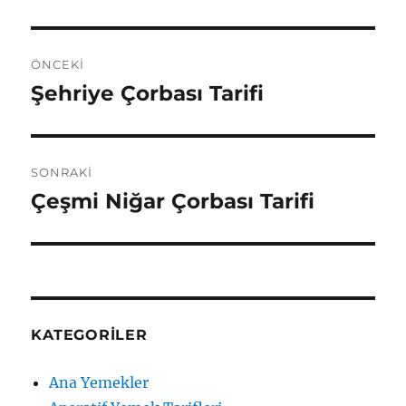
Yazı
ÖNCEKI
gezinmesi
Şehriye Çorbası Tarifi
Önceki
yazı:
SONRAKI
Çeşmi Niğar Çorbası Tarifi
Sonraki
yazı:
KATEGORILER
Ana Yemekler