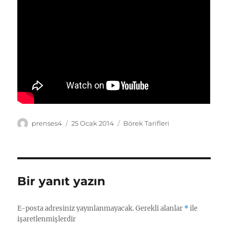
Yazar
Yayın
Kategoriler
prenses4
25 Ocak 2014
Börek Tarifleri
tarihi
Bir yanıt yazın
E-posta adresiniz yayınlanmayacak.
Gerekli alanlar
*
ile
işaretlenmişlerdir