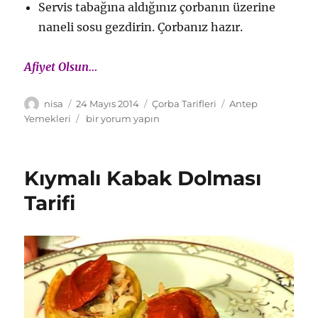
Servis tabağına aldığınız çorbanın üzerine
naneli sosu gezdirin. Çorbanız hazır.
Afiyet Olsun…
Yazar
Yayın
Kategoriler
Etiketler
nisa
24 Mayıs 2014
Çorba Tarifleri
Antep
tarihi
Antep
Yemekleri
bir yorum yapın
Usulü
Yuvalama
Çorbası
Kıymalı Kabak Dolması
için
Tarifi