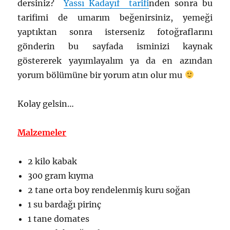
dersiniz?
Yassı Kadayıf tarifi
nden sonra bu
tarifimi de umarım beğenirsiniz, yemeği
yaptıktan sonra isterseniz fotoğraflarını
gönderin bu sayfada isminizi kaynak
göstererek yayımlayalım ya da en azından
yorum bölümüne bir yorum atın olur mu
Kolay gelsin…
Malzemeler
2 kilo kabak
300 gram kıyma
2 tane orta boy rendelenmiş kuru soğan
1 su bardağı pirinç
1 tane domates