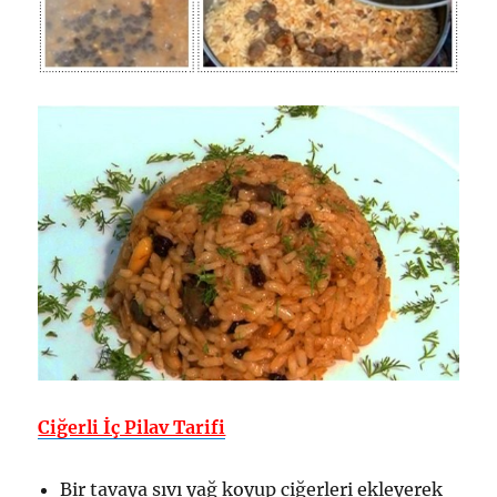
Ciğerli İç Pilav Tarifi
Bir tavaya sıvı yağ koyup ciğerleri ekleyerek