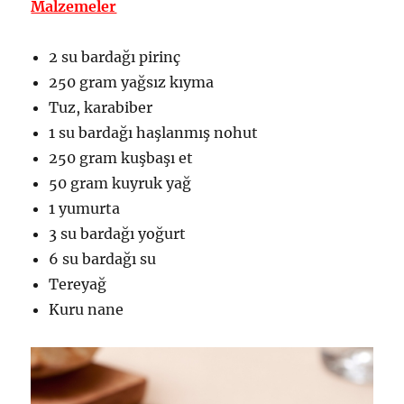
Malzemeler
2 su bardağı pirinç
250 gram yağsız kıyma
Tuz, karabiber
1 su bardağı haşlanmış nohut
250 gram kuşbaşı et
50 gram kuyruk yağ
1 yumurta
3 su bardağı yoğurt
6 su bardağı su
Tereyağ
Kuru nane