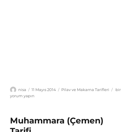
Yazar
Yayın
Kategoriler
Ciğerli
nisa
11 Mayıs 2014
Pilav ve Makarna Tarifleri
bir
tarihi
İç
yorum yapın
Pilav
Tarifi
için
Muhammara (Çemen)
Tarifi