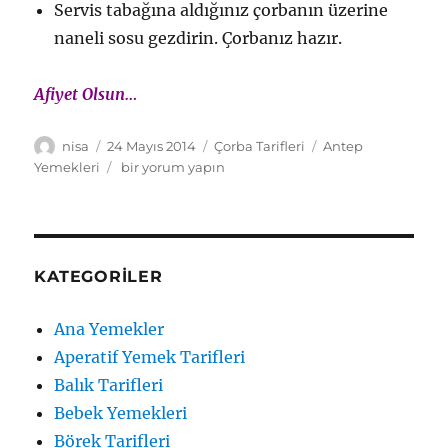
Servis tabağına aldığınız çorbanın üzerine
naneli sosu gezdirin. Çorbanız hazır.
Afiyet Olsun…
Yazar
Yayın
Kategoriler
Etiketler
nisa
24 Mayıs 2014
Çorba Tarifleri
Antep
tarihi
Antep
Yemekleri
bir yorum yapın
Usulü
Yuvalama
Çorbası
için
KATEGORILER
Ana Yemekler
Aperatif Yemek Tarifleri
Balık Tarifleri
Bebek Yemekleri
Börek Tarifleri