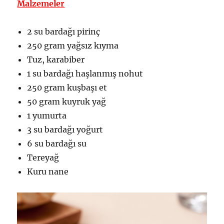
Malzemeler
2 su bardağı pirinç
250 gram yağsız kıyma
Tuz, karabiber
1 su bardağı haşlanmış nohut
250 gram kuşbaşı et
50 gram kuyruk yağ
1 yumurta
3 su bardağı yoğurt
6 su bardağı su
Tereyağ
Kuru nane