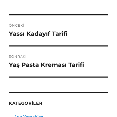
Yazı
ÖNCEKI
gezinmesi
Yassı Kadayıf Tarifi
Önceki
yazı:
SONRAKI
Yaş Pasta Kreması Tarifi
Sonraki
yazı:
KATEGORILER