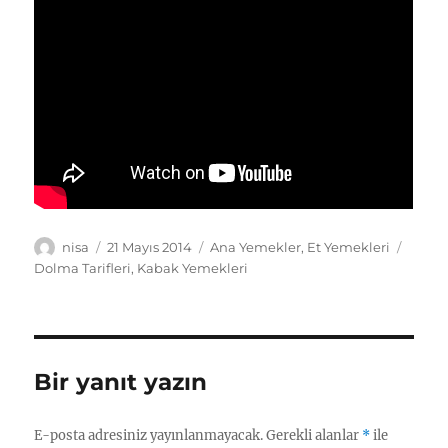
Yazar
Yayın
Kategoriler
Etiket
nisa
21 Mayıs 2014
Ana Yemekler
,
Et Yemekleri
tarihi
Dolma Tarifleri
,
Kabak Yemekleri
Bir yanıt yazın
E-posta adresiniz yayınlanmayacak.
Gerekli alanlar
*
ile