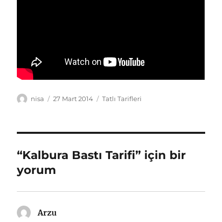
Yazar
Yayın
Kategoriler
nisa
27 Mart 2014
Tatlı Tarifleri
tarihi
“Kalbura Bastı Tarifi” için bir
yorum
Arzu
dedi