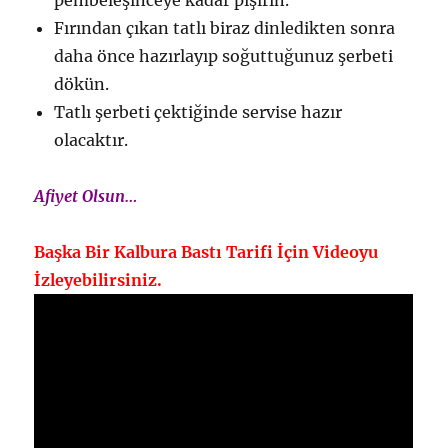
pembeleşinceye kadar pişirin.
Fırından çıkan tatlı biraz dinledikten sonra
daha önce hazırlayıp soğuttuğunuz şerbeti
dökün.
Tatlı şerbeti çektiğinde servise hazır
olacaktır.
Afiyet Olsun…
Başka Bir Kalbura Bastı Tarifi İçin Videoyu
İzleyebilirsiniz.