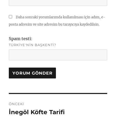
Daha sonraki yorumlarımda kullanılması için adım, e-
posta adresim ve site adresim bu tarayıcıya kaydedilsin.
Spam testi:
TÜRKIYE'NIN BAŞKENTI?
Yazı
ÖNCEKI
gezinmesi
İnegöl Köfte Tarifi
Önceki