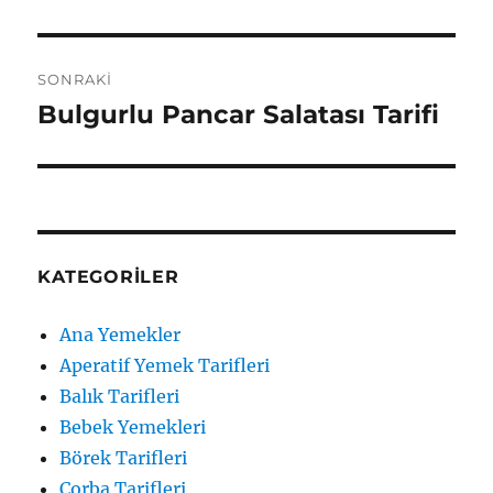
yazı:
SONRAKI
Bulgurlu Pancar Salatası Tarifi
Sonraki
yazı:
KATEGORILER
Ana Yemekler
Aperatif Yemek Tarifleri
Balık Tarifleri
Bebek Yemekleri
Börek Tarifleri
Çorba Tarifleri