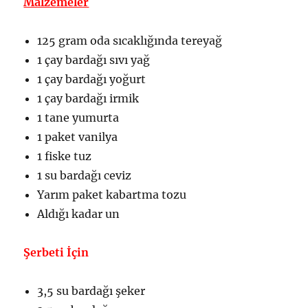
Malzemeler
125 gram oda sıcaklığında tereyağ
1 çay bardağı sıvı yağ
1 çay bardağı yoğurt
1 çay bardağı irmik
1 tane yumurta
1 paket vanilya
1 fiske tuz
1 su bardağı ceviz
Yarım paket kabartma tozu
Aldığı kadar un
Şerbeti İçin
3,5 su bardağı şeker