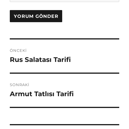
Yazı
ÖNCEKI
gezinmesi
Rus Salatası Tarifi
Önceki
yazı:
SONRAKI
Armut Tatlısı Tarifi
Sonraki
yazı: