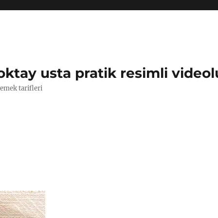
oktay usta pratik resimli videol
yemek tarifleri