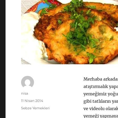
Merhaba arkadaşl
atıştırmalık yap
Yazar
nisa
yemeğimiz yoğurt
Yayın
11 Nisan 2014
gibi tatlıların y
tarihi
Kategoriler
Sebze Yemekleri
ve videolu olara
yemeği yapmaya