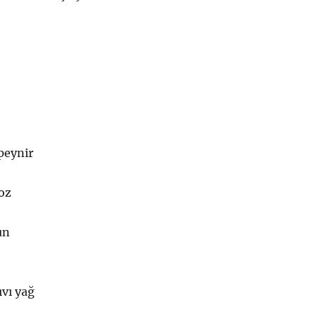
peynir
oz
un
ıvı yağ