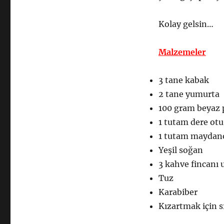
Kolay gelsin…
Malzemeler
3 tane kabak
2 tane yumurta
100 gram beyaz 
1 tutam dere otu
1 tutam maydan
Yeşil soğan
3 kahve fincanı 
Tuz
Karabiber
Kızartmak için s