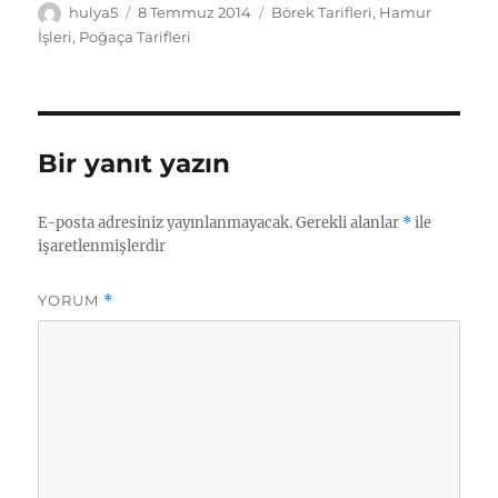
Yazar
Yayın
Kategoriler
hulya5
8 Temmuz 2014
Börek Tarifleri
,
Hamur
tarihi
İşleri
,
Poğaça Tarifleri
Bir yanıt yazın
E-posta adresiniz yayınlanmayacak.
Gerekli alanlar
*
ile
işaretlenmişlerdir
YORUM
*