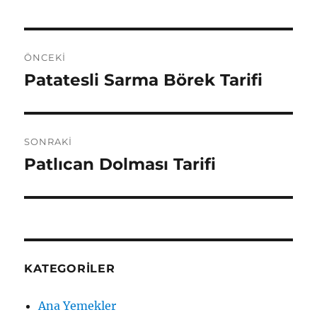
Yazı
ÖNCEKI
gezinmesi
Patatesli Sarma Börek Tarifi
Önceki
yazı:
SONRAKI
Patlıcan Dolması Tarifi
Sonraki
yazı:
KATEGORILER
Ana Yemekler