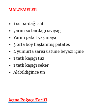
MALZEMELER
1 su bardağı süt
yarım su bardağı sıvıyağ
Yarım paket yaş maya
3 orta boy haşlanmış patates
2 yumurta sarısı üstüne beyazı içine
1 tatlı kaşığı tuz
1 tatlı kaşığı seker
Alabildiğince un
Açma Poğaça Tarifi