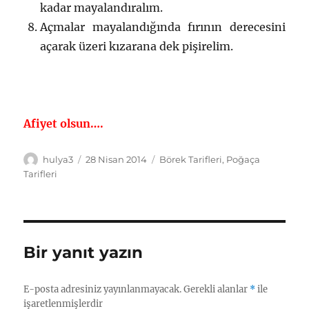
kadar mayalandıralım.
Açmalar mayalandığında fırının derecesini
açarak üzeri kızarana dek pişirelim.
Afiyet olsun….
Yazar
Yayın
Kategoriler
hulya3
28 Nisan 2014
Börek Tarifleri
,
Poğaça
tarihi
Tarifleri
Bir yanıt yazın
E-posta adresiniz yayınlanmayacak.
Gerekli alanlar
*
ile
işaretlenmişlerdir