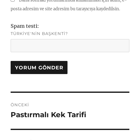
Daha sonraki yorumlarımda kullanılması için adım, e-
posta adresim ve site adresim bu tarayıcıya kaydedilsin.
Spam testi:
TÜRKIYE'NIN BAŞKENTI?
Yazı
ÖNCEKI
gezinmesi
Pastırmalı Kek Tarifi
Önceki
yazı: