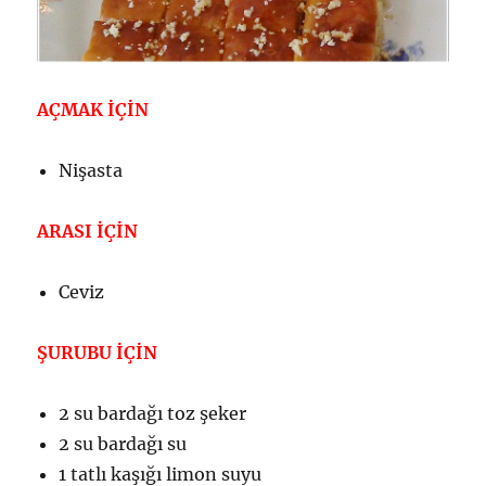
AÇMAK İÇİN
Nişasta
ARASI İÇİN
Ceviz
ŞURUBU İÇİN
2 su bardağı toz şeker
2 su bardağı su
1 tatlı kaşığı limon suyu