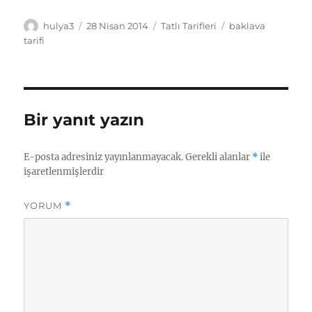
Yazar
Yayın
Kategoriler
Etiketler
hulya3
28 Nisan 2014
Tatlı Tarifleri
baklava
tarihi
tarifi
Bir yanıt yazın
E-posta adresiniz yayınlanmayacak.
Gerekli alanlar
*
ile
işaretlenmişlerdir
YORUM
*