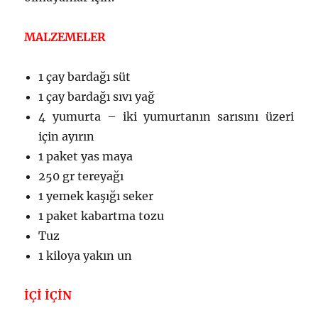
MALZEMELER
1 çay bardağı süt
1 çay bardağı sıvı yağ
4 yumurta – iki yumurtanın sarısını üzeri
için ayırın
1 paket yas maya
250 gr tereyağı
1 yemek kaşığı seker
1 paket kabartma tozu
Tuz
1 kiloya yakın un
İÇİ İÇİN