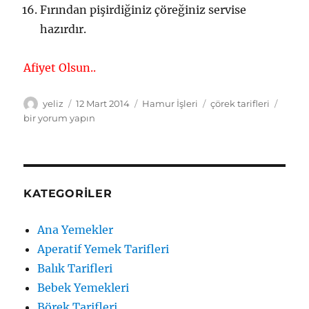
Fırından pişirdiğiniz çöreğiniz servise
hazırdır.
Afiyet Olsun..
Yazar
Yayın
Kategoriler
Etiketler
Tahinl
yeliz
12 Mart 2014
Hamur İşleri
çörek tarifleri
tarihi
Çörek
bir yorum yapın
Sarma
Tarifi
için
KATEGORILER
Ana Yemekler
Aperatif Yemek Tarifleri
Balık Tarifleri
Bebek Yemekleri
Börek Tarifleri