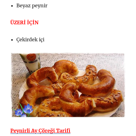
Beyaz peynir
ÜZERİ İÇİN
Çekirdek içi
Peynirli Ay Çöreği Tarifi