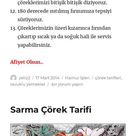
çöreklerimizi bitişik bitişik diziyoruz.
180 derecede ısıtılmış fırınımıza tepsiyi
sürüyoruz.
Çöreklerimizin üzeri kızarınca fırından
çıkartıp sıcak ya da soğuk hali ile servis
yapabilirsiniz.
Afiyet Olsun..
Yazar
Yayın
Kategoriler
Etiketler
yeliz2
17 Mart 2014
Hamur İşleri
çörek tarifleri
,
tarihi
Tavuklu
tavuklu yemekler
bir yorum yapın
Çörek
Tarifi
için
Sarma Çörek Tarifi