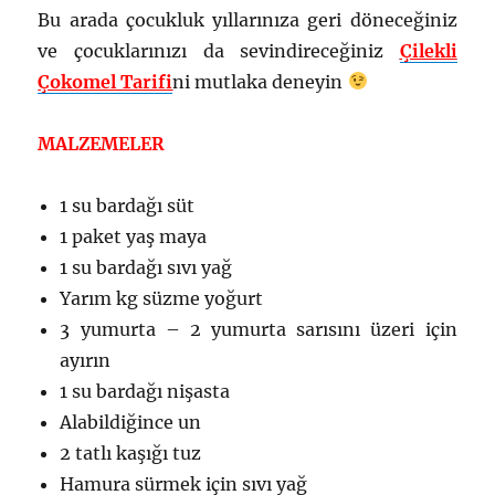
Bu arada çocukluk yıllarınıza geri döneceğiniz
ve çocuklarınızı da sevindireceğiniz
Çilekli
Çokomel Tarifi
ni mutlaka deneyin
MALZEMELER
1 su bardağı süt
1 paket yaş maya
1 su bardağı sıvı yağ
Yarım kg süzme yoğurt
3 yumurta – 2 yumurta sarısını üzeri için
ayırın
1 su bardağı nişasta
Alabildiğince un
2 tatlı kaşığı tuz
Hamura sürmek için sıvı yağ