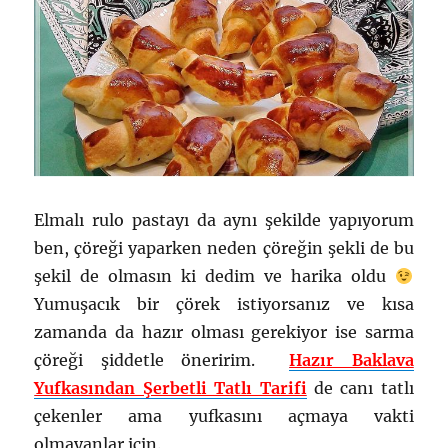
Elmalı rulo pastayı da aynı şekilde yapıyorum
ben, çöreği yaparken neden çöreğin şekli de bu
şekil de olmasın ki dedim ve harika oldu
Yumuşacık bir çörek istiyorsanız ve kısa
zamanda da hazır olması gerekiyor ise sarma
çöreği şiddetle öneririm.
Hazır Baklava
Yufkasından Şerbetli Tatlı Tarifi
de canı tatlı
çekenler ama yufkasını açmaya vakti
olmayanlar için.