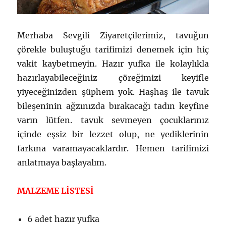
Merhaba Sevgili Ziyaretçilerimiz, tavuğun
çörekle buluştuğu tarifimizi denemek için hiç
vakit kaybetmeyin. Hazır yufka ile kolaylıkla
hazırlayabileceğiniz çöreğimizi keyifle
yiyeceğinizden şüphem yok. Haşhaş ile tavuk
bileşeninin ağzınızda bırakacağı tadın keyfine
varın lütfen. tavuk sevmeyen çocuklarınız
içinde eşsiz bir lezzet olup, ne yediklerinin
farkına varamayacaklardır. Hemen tarifimizi
anlatmaya başlayalım.
MALZEME LİSTESİ
6 adet hazır yufka