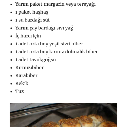
Yarım paket margarin veya tereyağı
1 paket haşhaş
1 su bardağı süt
Yarım çay bardağı sıvı yağ
İç harcı için
1 adet orta boy yeşil sivri biber
1 adet orta boy kırmız dolmalık biber
1 adet tavukgöğsü
Kırmızıbiber
Karabiber
Kekik
Tuz