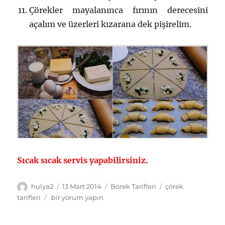
Çörekler mayalanınca fırının derecesini
açalım ve üzerleri kızarana dek pişirelim.
Sıcak sıcak servis yapabilirsiniz.
Yazar
Yayın
Kategoriler
Etiketler
hulya2
13 Mart 2014
Börek Tarifleri
çörek
tarihi
Sarma
tarifleri
bir yorum yapın
Çörek
Tarifi