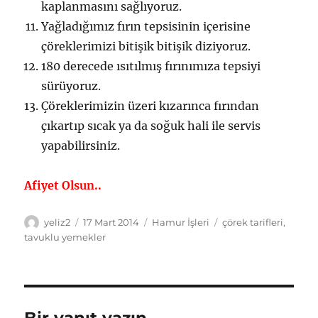
kaplanmasını sağlıyoruz.
Yağladığımız fırın tepsisinin içerisine
çöreklerimizi bitişik bitişik diziyoruz.
180 derecede ısıtılmış fırınımıza tepsiyi
sürüyoruz.
Çöreklerimizin üzeri kızarınca fırından
çıkartıp sıcak ya da soğuk hali ile servis
yapabilirsiniz.
Afiyet Olsun..
Yazar
Yayın
Kategoriler
Etiketler
yeliz2
17 Mart 2014
Hamur İşleri
çörek tarifleri
,
tarihi
tavuklu yemekler
Bir yanıt yazın