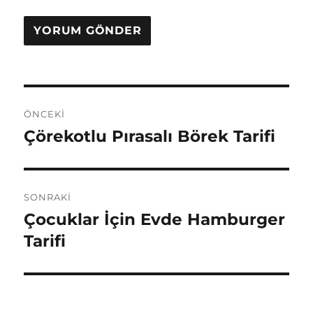
Yazı
ÖNCEKI
gezinmesi
Çörekotlu Pırasalı Börek Tarifi
Önceki
yazı:
SONRAKI
Çocuklar İçin Evde Hamburger
Sonraki
yazı:
Tarifi