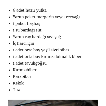
6 adet hazır yufka
Yarım paket margarin veya tereyağı
1 paket haşhaş
1 su bardağı süt
Yarım çay bardağı sıvı yağ
İç harcı için
1 adet orta boy yeşil sivri biber
1 adet orta boy kırmız dolmalık biber
1 adet tavukgöğsü
Kırmızıbiber
Karabiber
Kekik
Tuz