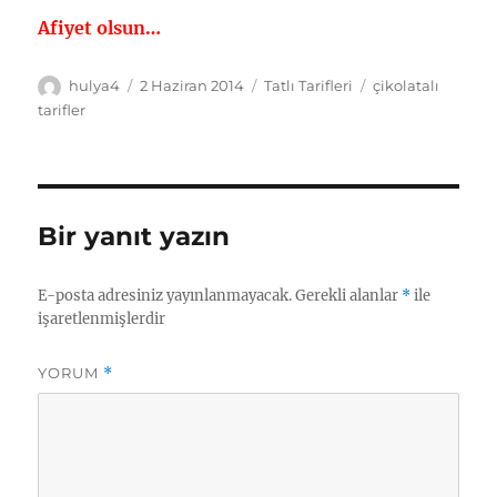
Afiyet olsun…
Yazar
Yayın
Kategoriler
Etiketler
hulya4
2 Haziran 2014
Tatlı Tarifleri
çikolatalı
tarihi
tarifler
Bir yanıt yazın
E-posta adresiniz yayınlanmayacak.
Gerekli alanlar
*
ile
işaretlenmişlerdir
YORUM
*