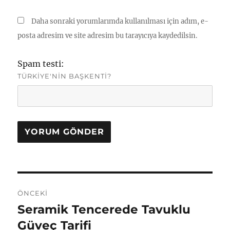
Daha sonraki yorumlarımda kullanılması için adım, e-
posta adresim ve site adresim bu tarayıcıya kaydedilsin.
Spam testi:
TÜRKIYE'NIN BAŞKENTI?
Yazı
ÖNCEKI
gezinmesi
Seramik Tencerede Tavuklu
Önceki
yazı:
Güveç Tarifi