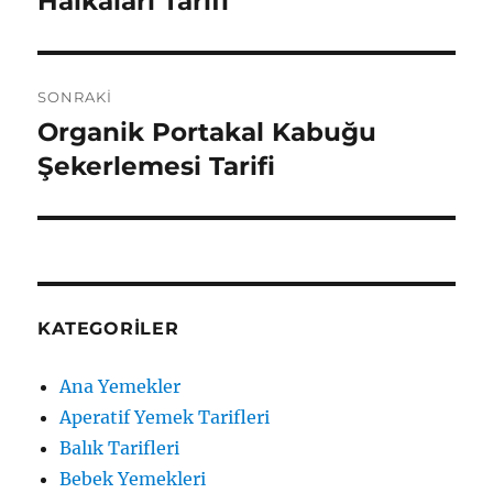
Halkaları Tarifi
SONRAKI
Organik Portakal Kabuğu
Sonraki
yazı:
Şekerlemesi Tarifi
KATEGORILER
Ana Yemekler
Aperatif Yemek Tarifleri
Balık Tarifleri
Bebek Yemekleri