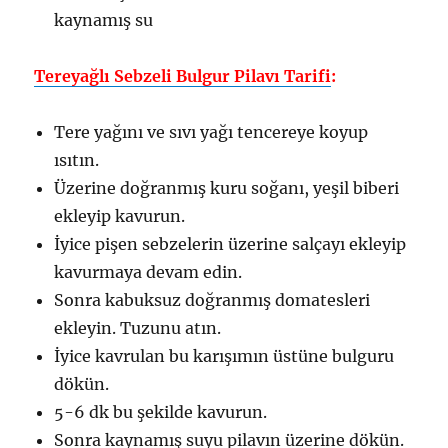
kaynamış su
Tereyağlı Sebzeli Bulgur Pilavı Tarifi
:
Tere yağını ve sıvı yağı tencereye koyup
ısıtın.
Üzerine doğranmış kuru soğanı, yeşil biberi
ekleyip kavurun.
İyice pişen sebzelerin üzerine salçayı ekleyip
kavurmaya devam edin.
Sonra kabuksuz doğranmış domatesleri
ekleyin. Tuzunu atın.
İyice kavrulan bu karışımın üstüne bulguru
dökün.
5-6 dk bu şekilde kavurun.
Sonra kaynamış suyu pilavın üzerine dökün.