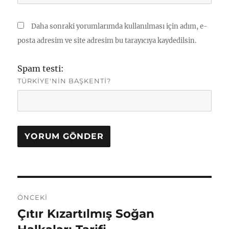
Daha sonraki yorumlarımda kullanılması için adım, e-
posta adresim ve site adresim bu tarayıcıya kaydedilsin.
Spam testi:
TÜRKIYE'NIN BAŞKENTI?
Yazı
ÖNCEKI
gezinmesi
Çıtır Kızartılmış Soğan
Önceki
yazı: