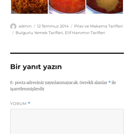
Yazar
Yayın
Kategoriler
admin
12 Temmuz 2014
Pilav ve Makarna Tarifleri
tarihi
Etiketler
Bulgurlu Yemek Tarifleri
,
Elif Hanımın Tarifleri
Bir yanıt yazın
E-posta adresiniz yayınlanmayacak.
Gerekli alanlar
*
ile
işaretlenmişlerdir
YORUM
*