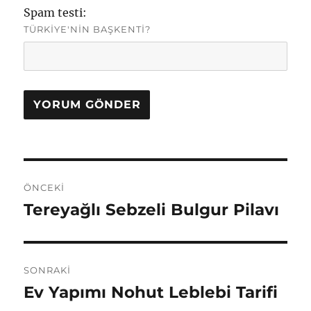
Spam testi:
TÜRKIYE'NIN BAŞKENTI?
Yazı
ÖNCEKI
gezinmesi
Tereyağlı Sebzeli Bulgur Pilavı
Önceki
yazı:
SONRAKI
Ev Yapımı Nohut Leblebi Tarifi
Sonraki
yazı: