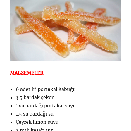
MALZEMELER
6 adet iri portakal kabuğu
3.5 bardak şeker
1 su bardağı portakal suyu
1.5 su bardağı su
Çeyrek limon suyu
2 tatlı kaşığı tuz