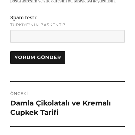
posta adresim ve site adresim bu tarayıcıya kaydedilsin.
Spam testi:
TÜRKIYE'NIN BAŞKENTI?
Yazı
ÖNCEKI
gezinmesi
Damla Çikolatalı ve Kremalı
Önceki
yazı:
Cupkek Tarifi