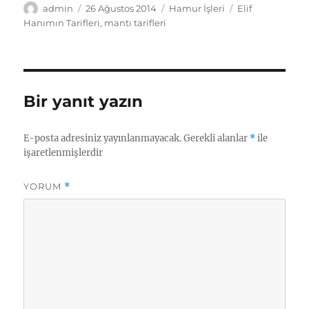
Yazar
Yayın
Kategoriler
Etiketler
admin
26 Ağustos 2014
Hamur İşleri
Elif
tarihi
Hanımın Tarifleri
,
mantı tarifleri
Bir yanıt yazın
E-posta adresiniz yayınlanmayacak.
Gerekli alanlar
*
ile
işaretlenmişlerdir
YORUM
*