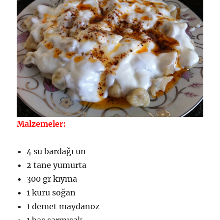
Malzemeler:
4 su bardağı un
2 tane yumurta
300 gr kıyma
1 kuru soğan
1 demet maydanoz
1 baş sarmısak