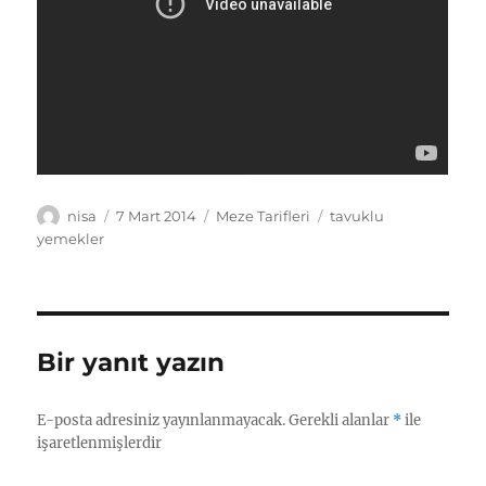
Yazar
Yayın
Kategoriler
Etiketler
nisa
7 Mart 2014
Meze Tarifleri
tavuklu
tarihi
yemekler
Bir yanıt yazın
E-posta adresiniz yayınlanmayacak.
Gerekli alanlar
*
ile
işaretlenmişlerdir