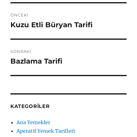
Yazı
ÖNCEKI
gezinmesi
Kuzu Etli Büryan Tarifi
Önceki
yazı:
SONRAKI
Bazlama Tarifi
Sonraki
yazı:
KATEGORILER
Ana Yemekler
Aperatif Yemek Tarifleri