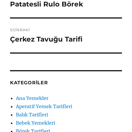
gezinmesi
Patatesli Rulo Börek
Önceki
yazı:
SONRAKI
Çerkez Tavuğu Tarifi
Sonraki
yazı:
KATEGORILER
Ana Yemekler
Aperatif Yemek Tarifleri
Balık Tarifleri
Bebek Yemekleri
Börek Tarifleri