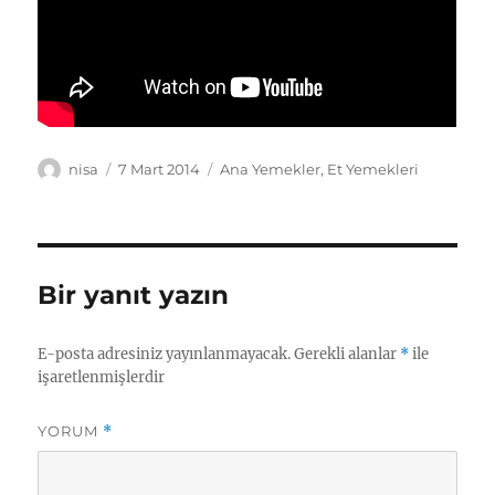
Yazar
Yayın
Kategoriler
nisa
7 Mart 2014
Ana Yemekler
,
Et Yemekleri
tarihi
Bir yanıt yazın
E-posta adresiniz yayınlanmayacak.
Gerekli alanlar
*
ile
işaretlenmişlerdir
YORUM
*