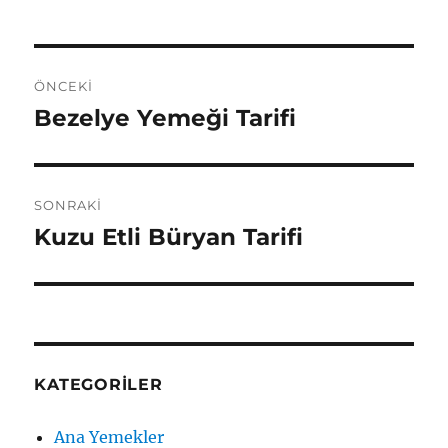
Yazı
ÖNCEKI
gezinmesi
Bezelye Yemeği Tarifi
Önceki
yazı:
SONRAKI
Kuzu Etli Büryan Tarifi
Sonraki
yazı:
KATEGORILER
Ana Yemekler