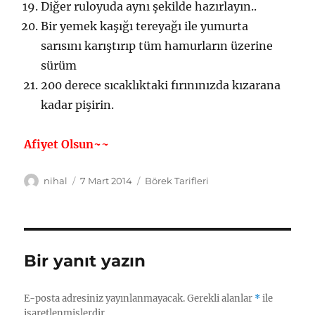
Diğer ruloyuda aynı şekilde hazırlayın..
Bir yemek kaşığı tereyağı ile yumurta
sarısını karıştırıp tüm hamurların üzerine
sürüm
200 derece sıcaklıktaki fırınınızda kızarana
kadar pişirin.
Afiyet Olsun~~
Yazar
Yayın
Kategoriler
nihal
7 Mart 2014
Börek Tarifleri
tarihi
Bir yanıt yazın
E-posta adresiniz yayınlanmayacak.
Gerekli alanlar
*
ile
işaretlenmişlerdir