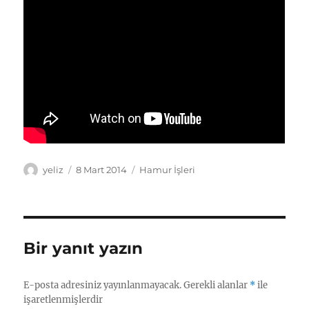
Yazar
Yayın
Kategoriler
yeliz
8 Mart 2014
Hamur İşleri
tarihi
Bir yanıt yazın
E-posta adresiniz yayınlanmayacak.
Gerekli alanlar
*
ile
işaretlenmişlerdir