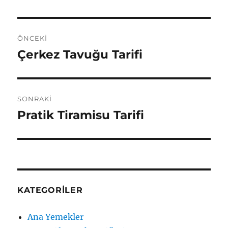
Yazı
ÖNCEKI
gezinmesi
Çerkez Tavuğu Tarifi
Önceki
yazı:
SONRAKI
Pratik Tiramisu Tarifi
Sonraki
yazı:
KATEGORILER
Ana Yemekler