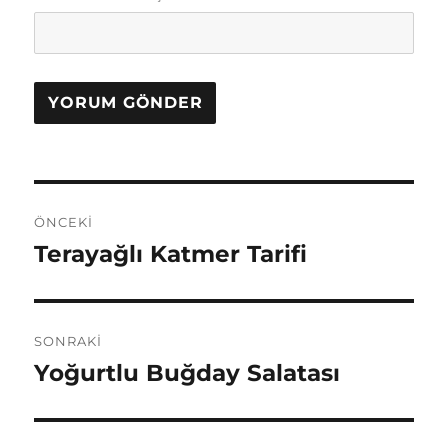
Yazı
ÖNCEKI
gezinmesi
Terayağlı Katmer Tarifi
Önceki
yazı:
SONRAKI
Yoğurtlu Buğday Salatası
Sonraki
yazı: