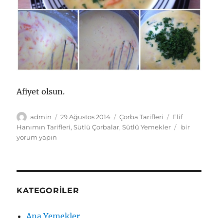
Afiyet olsun.
Yazar
Yayın
Kategoriler
Etiketler
admin
29 Ağustos 2014
Çorba Tarifleri
Elif
tarihi
Sütlü
Hanımın Tarifleri
,
Sütlü Çorbalar
,
Sütlü Yemekler
bir
Havuçlu
yorum yapın
Aşçı
Çorbası
için
KATEGORILER
Ana Yemekler