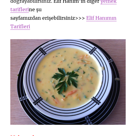
doğrayabilirsiniz.
Elif Hanım’ın diğer
yemek
tarifleri
ne şu
sayfamızdan erişebilirsiniz>>>
Elif Hanımın
Tarifleri