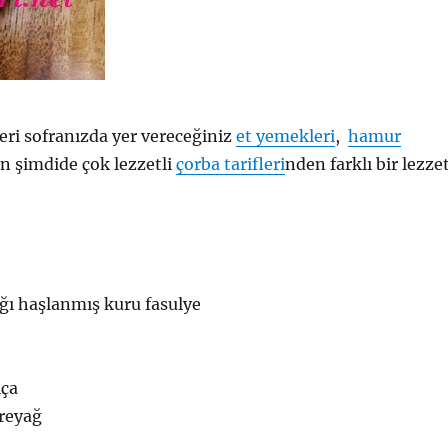
ri sofranızda yer vereceğiniz
et yemekleri
,
hamur
n şimdide çok lezzetli
çorba tarifleri
nden farklı bir lezzet
ğı haşlanmış kuru fasulye
lça
ereyağ