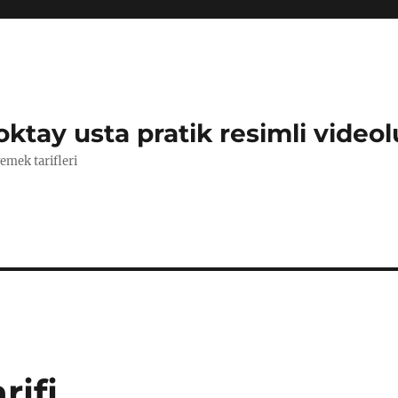
oktay usta pratik resimli videol
yemek tarifleri
rifi