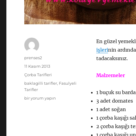
En güzel yemekle
işleri
nin ardında
Yazar
prenses2
tadacaksınız.
Yayın
11 Kasım 2013
tarihi
Kategoriler
Çorba Tarifleri
Malzemeler
Etiketler
baklagilli tarifler
,
Fasulyeli
Tarifler
1 buçuk su barda
Fasulyeli
bir yorum yapın
3 adet domates
Çorba
1 adet soğan
Tarifi
için
1 çorba kaşığı sa
2 çorba kaşığı t
1 çorba kaşığı un