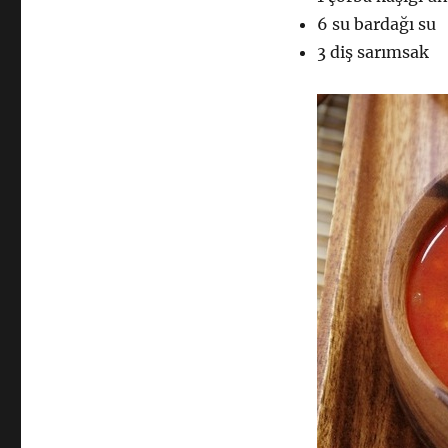
6 su bardağı su
3 diş sarımsak