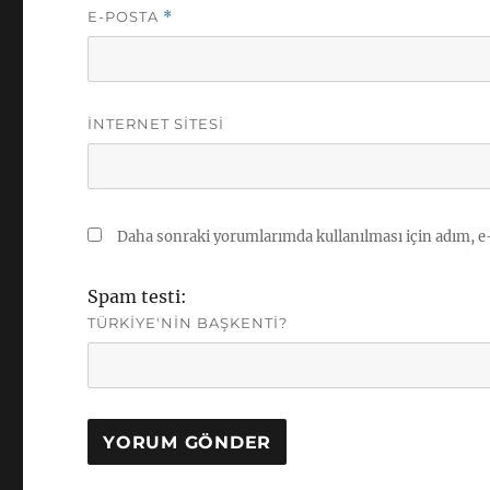
E-POSTA
*
İNTERNET SITESI
Daha sonraki yorumlarımda kullanılması için adım, e-
Spam testi:
TÜRKIYE'NIN BAŞKENTI?