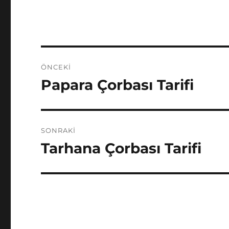
Yazı
ÖNCEKI
gezinmesi
Papara Çorbası Tarifi
Önceki
yazı:
SONRAKI
Tarhana Çorbası Tarifi
Sonraki
yazı: