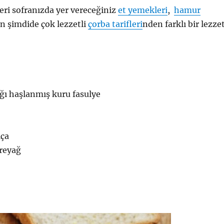
ri sofranızda yer vereceğiniz
et yemekleri
,
hamur
n şimdide çok lezzetli
çorba tarifleri
nden farklı bir lezzet
ğı haşlanmış kuru fasulye
lça
ereyağ