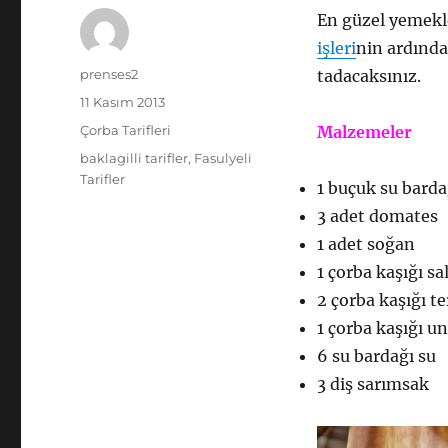
En güzel yemekle
işleri
nin ardında
Yazar
prenses2
tadacaksınız.
Yayın
11 Kasım 2013
tarihi
Kategoriler
Çorba Tarifleri
Malzemeler
Etiketler
baklagilli tarifler
,
Fasulyeli
Tarifler
1 buçuk su barda
3 adet domates
1 adet soğan
1 çorba kaşığı sa
2 çorba kaşığı t
1 çorba kaşığı un
6 su bardağı su
3 diş sarımsak