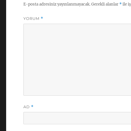
E-posta adresiniz yayınlanmayacak.
Gerekli alanlar
*
ile i
YORUM
*
AD
*