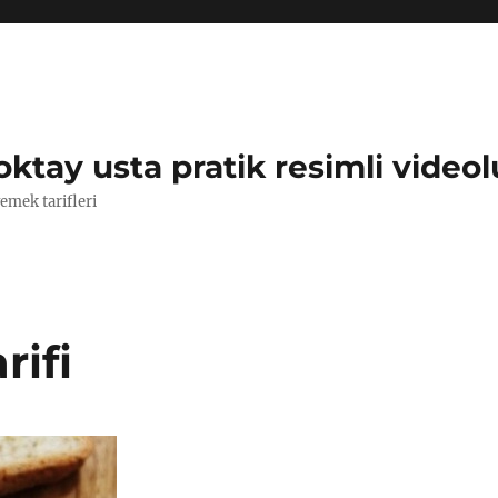
oktay usta pratik resimli videol
yemek tarifleri
rifi