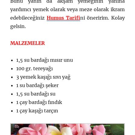
Bunu yanın da akşam yemeğinin yanına
yardımcı yemek olarak veya meze olarak ikram
edebileceğiniz
Humus Tarifi
ni öneririm. Kolay
gelsin.
MALZEMELER
1,5 su bardağı mısır unu
100 gr. tereyağı
3 yemek kaşığı sıvı yağ
1 su bardağı şeker
1,5 su bardağı su
1 çay bardağı fındık
1 çay kaşığı tarçın