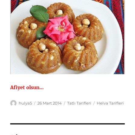
Afiyet olsun…
Yazar
Yayın
Kategoriler
Etiketler
hulya5
26 Mart 2014
Tatlı Tarifleri
Helva Tarifleri
tarihi