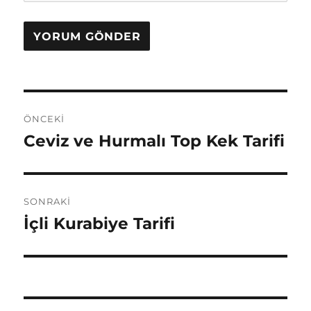
Yazı
ÖNCEKI
gezinmesi
Ceviz ve Hurmalı Top Kek Tarifi
Önceki
yazı:
SONRAKI
İçli Kurabiye Tarifi
Sonraki
yazı: