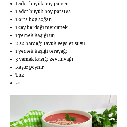
1 adet büyük boy pancar
1 adet büyük boy patates
1 orta boy soğan
1 çay bardağı mercimek
1 yemek kaşığı un
2 su bardağı tavuk veya et suyu
1 yemek kaşığı tereyağı
3 yemek kaşığı zeytinyağı
Kaşar peynir
Tuz
su