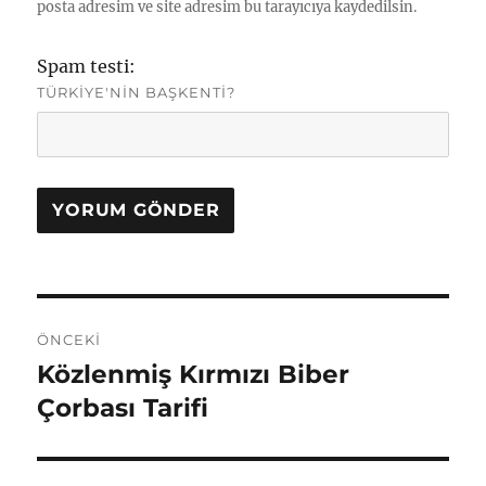
posta adresim ve site adresim bu tarayıcıya kaydedilsin.
Spam testi:
TÜRKIYE'NIN BAŞKENTI?
Yazı
ÖNCEKI
gezinmesi
Közlenmiş Kırmızı Biber
Önceki
yazı:
Çorbası Tarifi