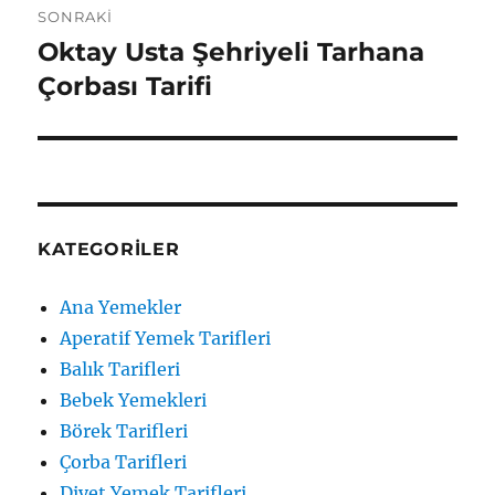
SONRAKI
Oktay Usta Şehriyeli Tarhana
Sonraki
yazı:
Çorbası Tarifi
KATEGORILER
Ana Yemekler
Aperatif Yemek Tarifleri
Balık Tarifleri
Bebek Yemekleri
Börek Tarifleri
Çorba Tarifleri
Diyet Yemek Tarifleri