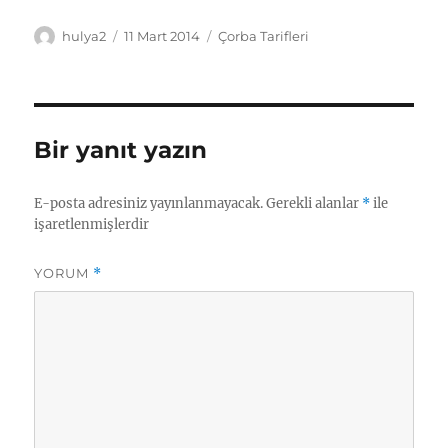
Yazar
Yayın
Kategoriler
hulya2
11 Mart 2014
Çorba Tarifleri
tarihi
Bir yanıt yazın
E-posta adresiniz yayınlanmayacak.
Gerekli alanlar
*
ile
işaretlenmişlerdir
YORUM
*