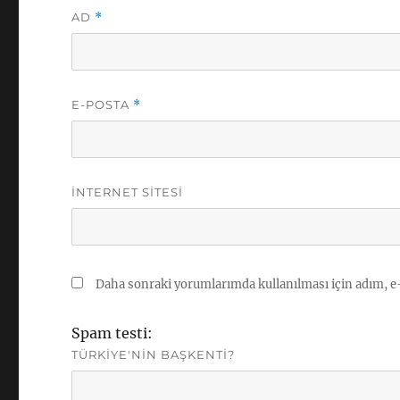
AD
*
E-POSTA
*
İNTERNET SITESI
Daha sonraki yorumlarımda kullanılması için adım, e-
Spam testi:
TÜRKIYE'NIN BAŞKENTI?