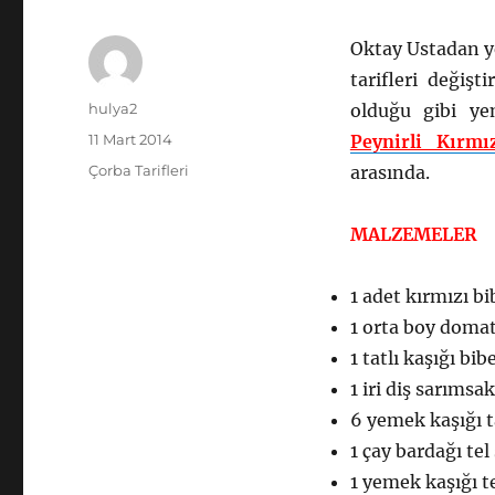
Oktay Ustadan yen
tarifleri değiş
Yazar
hulya2
olduğu gibi ye
Yayın
11 Mart 2014
Peynirli Kırmı
tarihi
Kategoriler
Çorba Tarifleri
arasında.
MALZEMELER
1 adet kırmızı bi
1 orta boy doma
1 tatlı kaşığı bib
1 iri diş sarımsak
6 yemek kaşığı 
1 çay bardağı tel
1 yemek kaşığı t