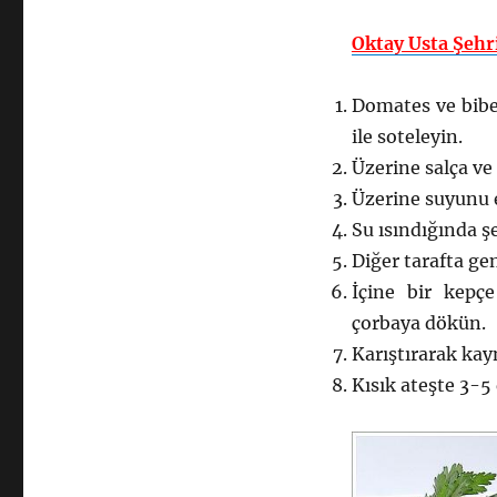
Oktay Usta Şehr
Domates ve biber
ile soteleyin.
Üzerine salça ve
Üzerine suyunu 
Su ısındığında şe
Diğer tarafta gen
İçine bir kepç
çorbaya dökün.
Karıştırarak kay
Kısık ateşte 3-5