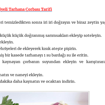
iyeli Tarhana Çorbası Tarifi
i temizledikten sonra iri iri doğrayın ve biraz zeytin ya
 küçük küçük doğranmış sarımsakları ekleyip soteleyin.
ekleyin.
hriyeleri de ekleyerek kısık ateşte pişirin.
iş bir kasede tarhanayı 1 su bardağı su ile eritin.
e kaynayan çorbanın suyundan ekleyin ve karıştırar
natın ve naneyi ekleyin.
 dakika daha kaynatın ve ocaktan indirin.