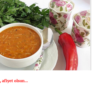
k, afiyet olsun…