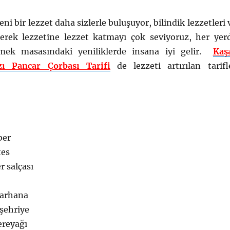
i bir lezzet daha sizlerle buluşuyor, bilindik lezzetleri 
tirerek lezzetine lezzet katmayı çok seviyoruz, her yer
mek masasındaki yeniliklerde insana iyi gelir.
Kaş
zı Pancar Çorbası Tarifi
de lezzeti artırılan tarifl
ber
tes
er salçası
tarhana
 şehriye
ereyağı