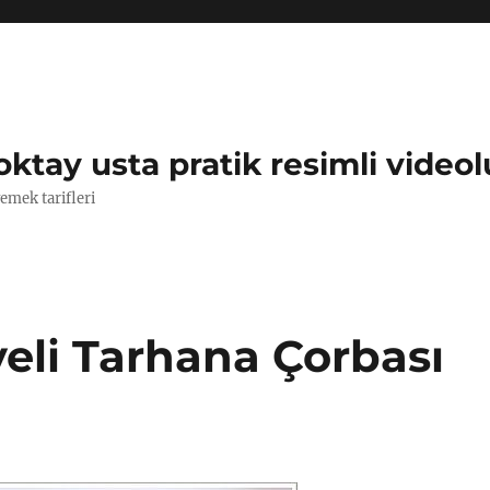
oktay usta pratik resimli videol
yemek tarifleri
eli Tarhana Çorbası