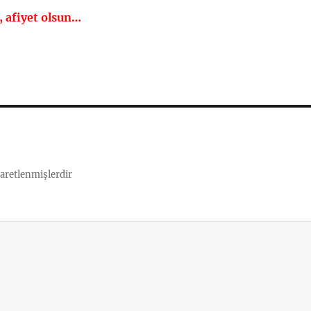
k, afiyet olsun…
şaretlenmişlerdir