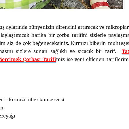
 kış aylarında bünyenizin direncini artıracak ve mikroplar
aylaştıracak harika bir çorba tarifini sizlerle paylaşm
im siz de çok beğeneceksiniz. Kırmızı biberin muhteş
asını sizlere sunan sağlıklı ve sıcacık bir tarif.
Ta
Mercimek Çorbası Tarifi
miz ise yeni eklenen tariflerim
er – kırmızı biber konservesi
un
ereyağı