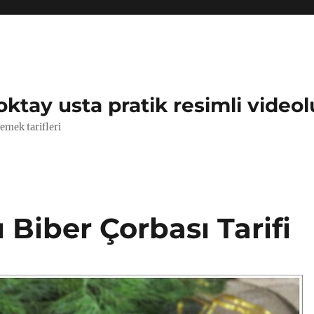
oktay usta pratik resimli videol
yemek tarifleri
 Biber Çorbası Tarifi