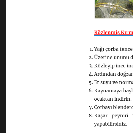
Közlenmiş Kırmı
Yağı çorba tence
Üzerine ununu d
Közleyip ince in
Ardından doğran
Et suyu ve norma
Kaynamaya başla
ocaktan indirin.
Çorbayı blenderd
Kaşar peyniri 
yapabilirsiniz.