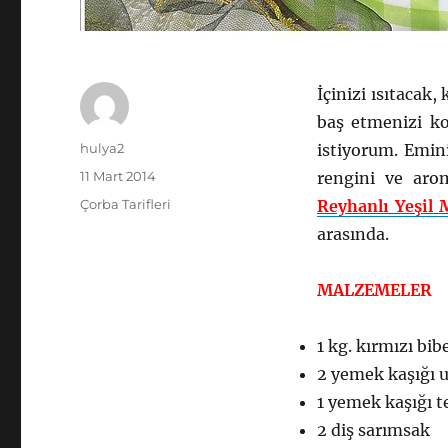
İçinizi ısıtacak,
baş etmenizi kol
Yazar
hulya2
istiyorum. Emin
Yayın
11 Mart 2014
rengini ve arom
tarihi
Kategoriler
Çorba Tarifleri
Reyhanlı Yeşil 
arasında.
MALZEMELER
1 kg. kırmızı bib
2 yemek kaşığı 
1 yemek kaşığı t
2 diş sarımsak