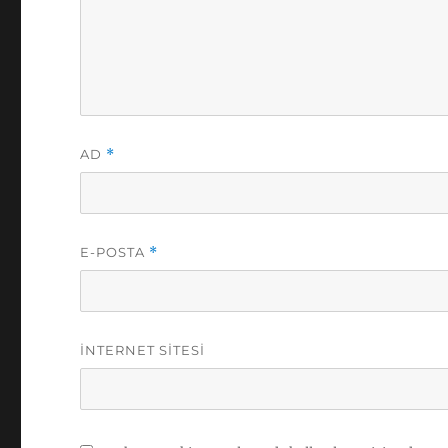
AD
*
E-POSTA
*
İNTERNET SITESI