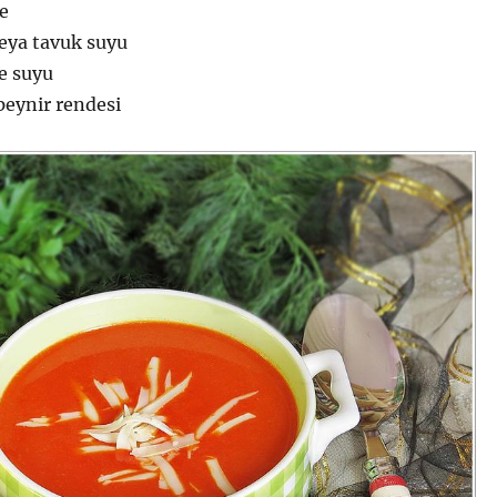
ne
veya tavuk suyu
e suyu
 peynir rendesi