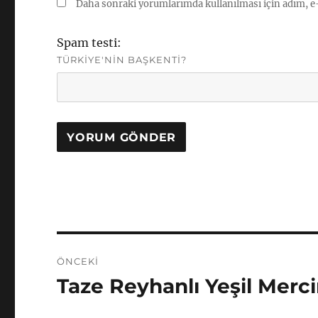
Daha sonraki yorumlarımda kullanılması için adım, e-
Spam testi:
TÜRKIYE'NIN BAŞKENTI?
Yazı
ÖNCEKI
gezinmesi
Taze Reyhanlı Yeşil Merci
Önceki
yazı: