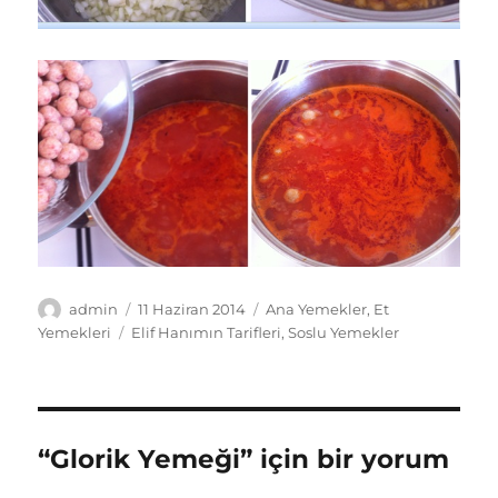
Yazar
Yayın
Kategoriler
admin
11 Haziran 2014
Ana Yemekler
,
Et
tarihi
Etiketler
Yemekleri
Elif Hanımın Tarifleri
,
Soslu Yemekler
“Glorik Yemeği” için bir yorum