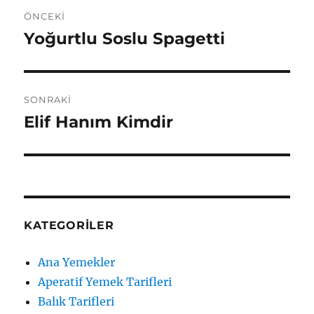
Yazı
ÖNCEKI
gezinmesi
Yoğurtlu Soslu Spagetti
Önceki
yazı:
SONRAKI
Elif Hanım Kimdir
Sonraki
yazı:
KATEGORILER
Ana Yemekler
Aperatif Yemek Tarifleri
Balık Tarifleri