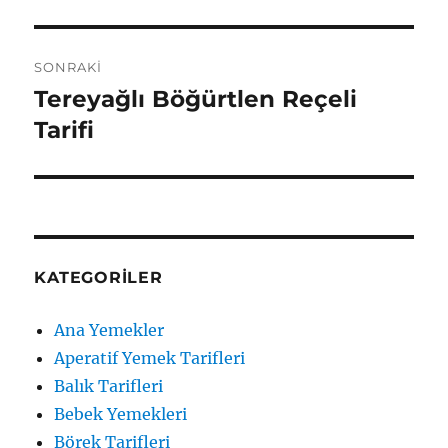
yazı:
SONRAKI
Tereyağlı Böğürtlen Reçeli
Sonraki
yazı:
Tarifi
KATEGORILER
Ana Yemekler
Aperatif Yemek Tarifleri
Balık Tarifleri
Bebek Yemekleri
Börek Tarifleri