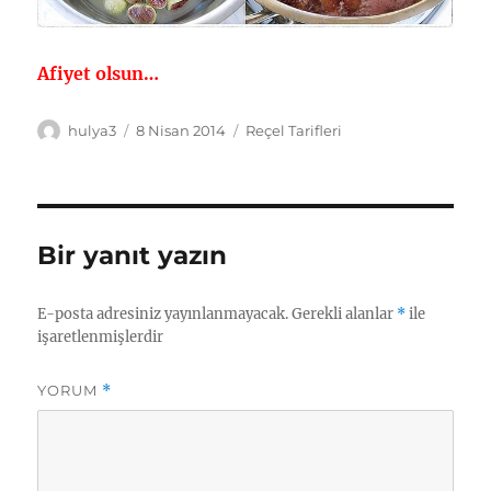
Afiyet olsun…
Yazar
Yayın
Kategoriler
hulya3
8 Nisan 2014
Reçel Tarifleri
tarihi
Bir yanıt yazın
E-posta adresiniz yayınlanmayacak.
Gerekli alanlar
*
ile
işaretlenmişlerdir
YORUM
*