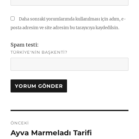
Daha sonraki yorumlarımda kullanılması için adım, e-
posta adresim ve site adresim bu tarayıcıya kaydedilsin.
Spam testi:
TÜRKIYE'NIN BAŞKENTI?
Yazı
ÖNCEKI
gezinmesi
Ayva Marmeladı Tarifi
Önceki