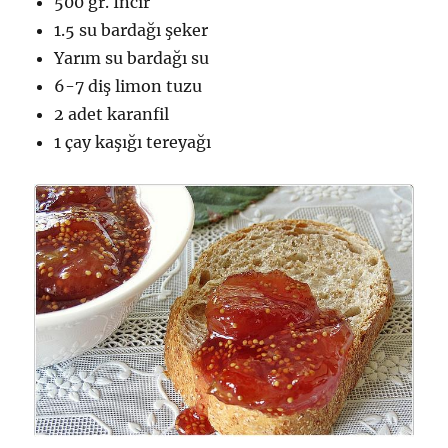
500 gr. İncir
1.5 su bardağı şeker
Yarım su bardağı su
6-7 diş limon tuzu
2 adet karanfil
1 çay kaşığı tereyağı