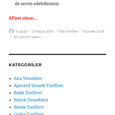
de servis edebilirsiniz.
Afiyet olsun…
Yazar
Yayın
Kategoriler
Etiketler
hulya3
12 Mayıs 2014
Tatlı Tarifleri
Künefe Tarifi
tarihi
Oktay
bir yorum yapın
Usta
Künefe
Tarifi
için
KATEGORILER
Ana Yemekler
Aperatif Yemek Tarifleri
Balık Tarifleri
Bebek Yemekleri
Börek Tarifleri
Çorba Tarifleri