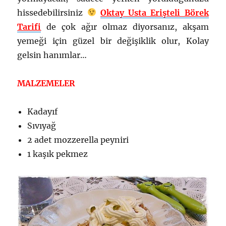
hissedebilirsiniz
Oktay Usta Erişteli Börek
Tarifi
de çok ağır olmaz diyorsanız, akşam
yemeği için güzel bir değişiklik olur, Kolay
gelsin hanımlar…
MALZEMELER
Kadayıf
Sıvıyağ
2 adet mozzerella peyniri
1 kaşık pekmez