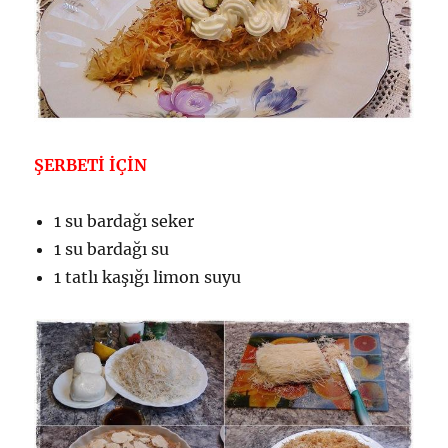
ŞERBETİ İÇİN
1 su bardağı seker
1 su bardağı su
1 tatlı kaşığı limon suyu