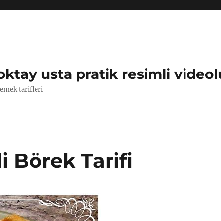
oktay usta pratik resimli videol
yemek tarifleri
i Börek Tarifi