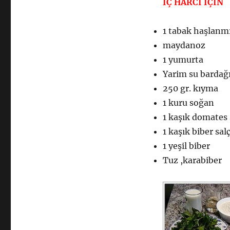
İÇ HARCI İÇİN
1 tabak haşlanmı
maydanoz
1 yumurta
Yarim su bardağı
250 gr. kıyma
1 kuru soğan
1 kaşık domates 
1 kaşık biber sal
1 yeşil biber
Tuz ,karabiber