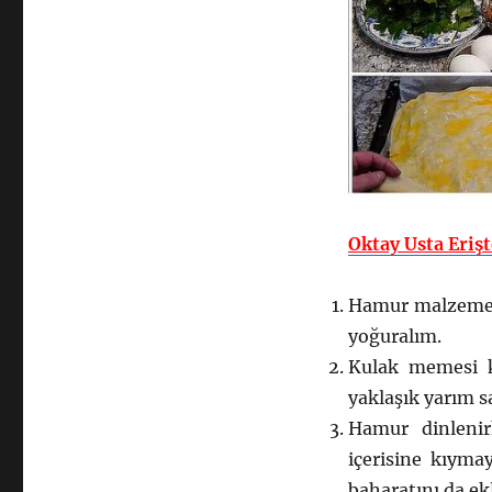
Oktay Usta Erişt
Hamur malzemele
yoğuralım.
Kulak memesi k
yaklaşık yarım s
Hamur dinlenir
içerisine kıymay
baharatını da ek