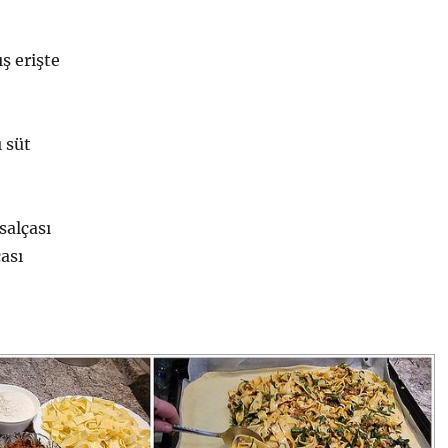
ş erişte
 süt
salçası
çası