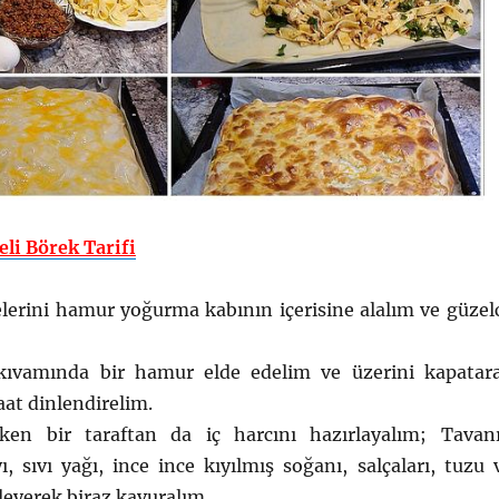
eli Börek Tarifi
rini hamur yoğurma kabının içerisine alalım ve güzel
ıvamında bir hamur elde edelim ve üzerini kapatar
aat dinlendirelim.
ken bir taraftan da iç harcını hazırlayalım; Tavan
ı, sıvı yağı, ince ince kıyılmış soğanı, salçaları, tuzu 
leyerek biraz kavuralım.