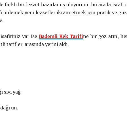
farklı bir lezzet hazırlamış oluyorum, bu arada israfı 
ı önlemek yeni lezzetler ikram etmek için pratik ve güz
e.
safiriniz var ise
Bademli Kek Tarifi
ne bir göz atın, h
li tarifler arasında yerini aldı.
ı sıvı yağ
rdağı un.