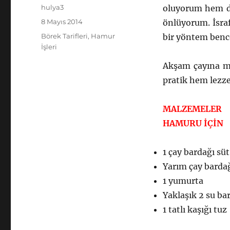
Yazar
hulya3
oluyorum hem de 
Yayın
8 Mayıs 2014
önlüyorum. İsraf
tarihi
Kategoriler
Börek Tarifleri
,
Hamur
bir yöntem benc
İşleri
Akşam çayına mi
pratik hem lezzet
MALZEMELER
HAMURU İÇİN
1 çay bardağı süt
Yarım çay bardağ
1 yumurta
Yaklaşık 2 su ba
1 tatlı kaşığı tuz