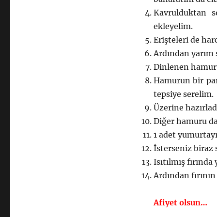
Kavrulduktan s
ekleyelim.
Erişteleri de ha
Ardından yarım s
Dinlenen hamuru
Hamurun bir parç
tepsiye serelim.
Üzerine hazırlad
Diğer hamuru da 
1 adet yumurtay
İsterseniz biraz s
Isıtılmış fırınd
Ardından fırının
Afiyet olsun…