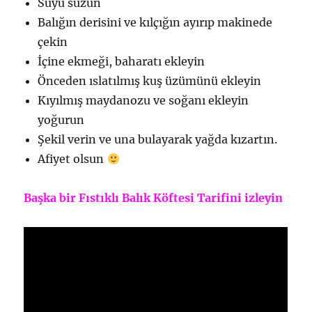
Suyu süzün
Balığın derisini ve kılçığın ayırıp makinede
çekin
İçine ekmeği, baharatı ekleyin
Önceden ıslatılmış kuş üzümünü ekleyin
Kıyılmış maydanozu ve soğanı ekleyin
yoğurun
Şekil verin ve una bulayarak yağda kızartın.
Afiyet olsun
Başka bir Fıstıklı Balık Köftesi Tarifini izleyin