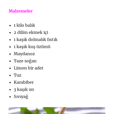
Malzemeler
1 kilo balık
2 dilim ekmek içi
1 kaşık dolmalık fıstık
1 kaşık kuş üzümü
Maydanoz
Taze soğan
Limon bir adet
Tuz
Karabiber
3 kaşık un
Sıvıyağ