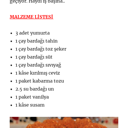
geçiyor. Haydi iş başına..
MALZEME LİSTESİ
3 adet yumurta
1 çay bardağı tahin
1 çay bardağı toz şeker
1 çay bardağı süt
1 çay bardağı sıvıyağ
1 kâse kırılmış ceviz
1 paket kabarma tozu
2.5 su bardağı un
1 paket vanilya
1 kâse susam