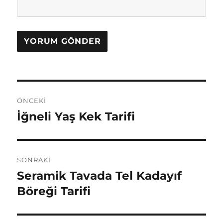
Yazı
ÖNCEKI
gezinmesi
İğneli Yaş Kek Tarifi
Önceki
yazı:
SONRAKI
Seramik Tavada Tel Kadayıf
Sonraki
yazı:
Böreği Tarifi