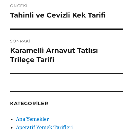
Yazı
ÖNCEKI
gezinmesi
Tahinli ve Cevizli Kek Tarifi
Önceki
yazı:
SONRAKI
Karamelli Arnavut Tatlısı
Sonraki
yazı:
Trileçe Tarifi
KATEGORILER
Ana Yemekler
Aperatif Yemek Tarifleri