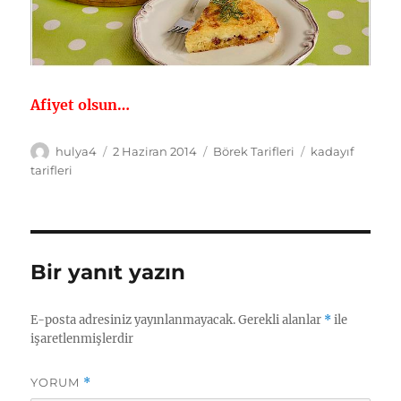
Afiyet olsun…
Yazar
Yayın
Kategoriler
Etiketler
hulya4
2 Haziran 2014
Börek Tarifleri
kadayıf
tarihi
tarifleri
Bir yanıt yazın
E-posta adresiniz yayınlanmayacak.
Gerekli alanlar
*
ile
işaretlenmişlerdir
YORUM
*