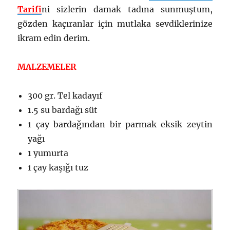
Tarifi
ni sizlerin damak tadına sunmuştum,
gözden kaçıranlar için mutlaka sevdiklerinize
ikram edin derim.
MALZEMELER
300 gr. Tel kadayıf
1.5 su bardağı süt
1 çay bardağından bir parmak eksik zeytin
yağı
1 yumurta
1 çay kaşığı tuz