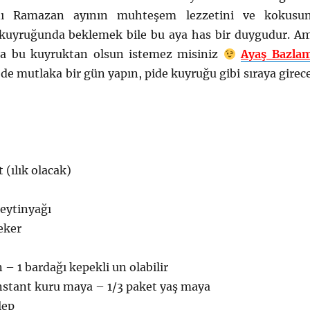
anı Ramazan ayının muhteşem lezzetini ve kokusu
 kuyruğunda beklemek bile bu aya has bir duygudur. A
nda bu kuyruktan olsun istemez misiniz
Ayaş Bazla
 de mutlaka bir gün yapın, pide kuyruğu gibi sıraya girec
t (ılık olacak)
zeytinyağı
eker
 – 1 bardağı kepekli un olabilir
instant kuru maya – 1/3 paket yaş maya
lep