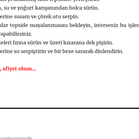
 su ve yoğurt karışımından bolca sürün.
erine susam ve çörek otu serpin.
dar tepside mayalanmasını bekleyin, isterseniz bu işle
yapabilirsiniz.
leri fırına sürün ve üzeri kızarana dek pişirin.
rine su serpiştirin ve bir beze sararak dinlendirin.
k, afiyet olsun…
şaretlenmişlerdir