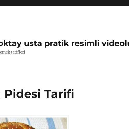
oktay usta pratik resimli videol
yemek tarifleri
idesi Tarifi