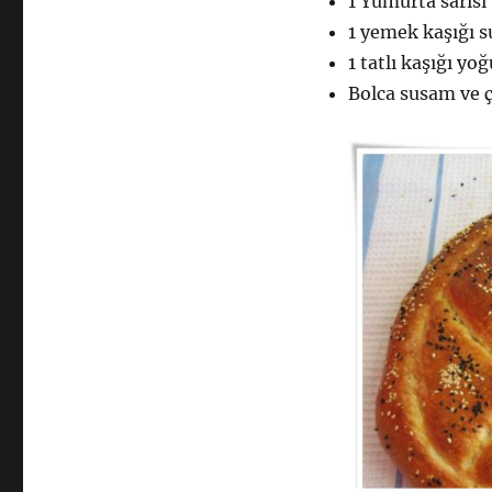
1 Yumurta sarısı
1 yemek kaşığı s
1 tatlı kaşığı yoğ
Bolca susam ve 