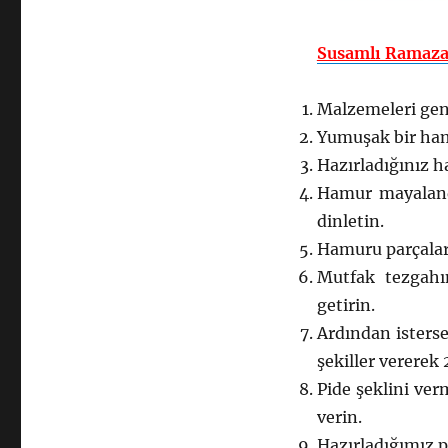
Susamlı Ramazan
Malzemeleri geni
Yumuşak bir ham
Hazırladığınız 
Hamur mayaland
dinletin.
Hamuru parçalara
Mutfak tezgahı
getirin.
Ardından isterse
şekiller vererek
Pide şeklini verm
verin.
Hazırladığımız pi