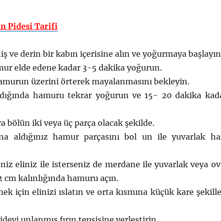
 Pidesi Tarifi
ş ve derin bir kabın içerisine alın ve yoğurmaya başlayın
ur elde edene kadar 3-5 dakika yoğurun.
hamurun üzerini örterek mayalanmasını bekleyin.
ığında hamuru tekrar yoğurun ve 15- 20 dakika kad
 bölün iki veya üç parça olacak şekilde.
na aldığınız hamur parçasını bol un ile yuvarlak ha
niz eliniz ile isterseniz de merdane ile yuvarlak veya ov
 2 cm kalınlığında hamuru açın.
ek için elinizi ıslatın ve orta kısmına küçük kare şekille
deyi unlanmış fırın tepsisine yerleştirin.