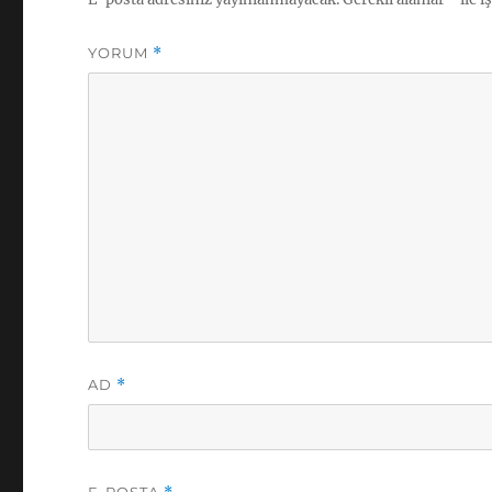
YORUM
*
AD
*
E-POSTA