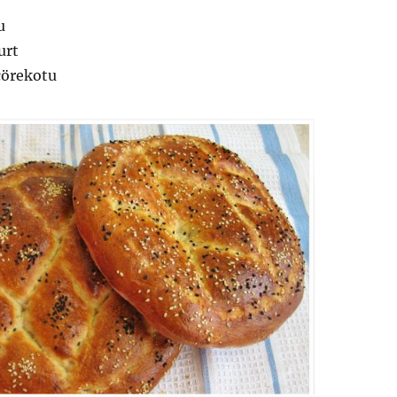
u
urt
çörekotu