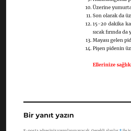
Üzerine yumurta,
Son olarak da üz
15-20 dakika ka
sıcak fırında da 
Mayası gelen pide
Pişen pidenin üze
Ellerinize sağlı
Bir yanıt yazın
E-posta adresiniz yayınlanmayacak.
Gerekli alanlar
*
ile i