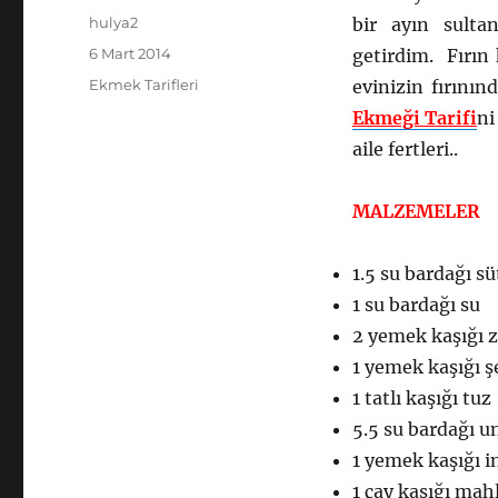
Yazar
hulya2
bir ayın sult
Yayın
6 Mart 2014
getirdim. Fırın
tarihi
Kategoriler
Ekmek Tarifleri
evinizin fırını
Ekmeği Tarifi
ni
aile fertleri..
MALZEMELER
1.5 su bardağı sü
1 su bardağı su
2 yemek kaşığı 
1 yemek kaşığı ş
1 tatlı kaşığı tuz
5.5 su bardağı un
1 yemek kaşığı 
1 çay kaşığı mah