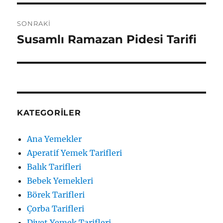
SONRAKI
Susamlı Ramazan Pidesi Tarifi
Sonraki
yazı:
KATEGORILER
Ana Yemekler
Aperatif Yemek Tarifleri
Balık Tarifleri
Bebek Yemekleri
Börek Tarifleri
Çorba Tarifleri
Diyet Yemek Tarifleri