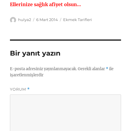
Ellerinize sağlık afiyet olsun…
Yazar
Yayın
Kategoriler
hulya2
6 Mart 2014
Ekmek Tarifleri
tarihi
Bir yanıt yazın
E-posta adresiniz yayınlanmayacak.
Gerekli alanlar
*
ile
işaretlenmişlerdir
YORUM
*