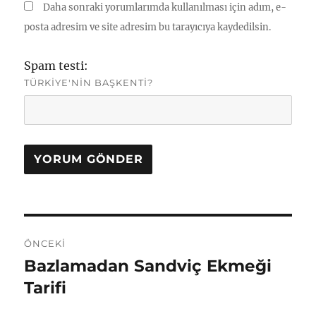
Daha sonraki yorumlarımda kullanılması için adım, e-
posta adresim ve site adresim bu tarayıcıya kaydedilsin.
Spam testi:
TÜRKIYE'NIN BAŞKENTI?
Yazı
ÖNCEKI
gezinmesi
Bazlamadan Sandviç Ekmeği
Önceki
yazı:
Tarifi