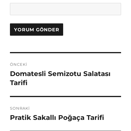
Yazı
ÖNCEKI
gezinmesi
Domatesli Semizotu Salatası
Önceki
yazı:
Tarifi
SONRAKI
Pratik Sakallı Poğaça Tarifi
Sonraki
yazı: