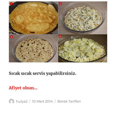
Sıcak sıcak servis yapabilirsiniz.
Afiyet olsun…
Yazar
Yayın
Kategoriler
hulya2
10 Mart 2014
Börek Tarifleri
tarihi