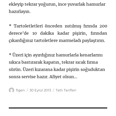
ekleyip tekrar yoğurun, ince yuvarlak hamurlar
hazırlayın.
* Tartoletletleri önceden ısıtılmış fırında 200
derece’de 10 dakika kadar pişirin, fırından
çıkardığınız tartoletlere marmeladı paylaştırın.
* Üzeri için ayırdığınız hamurlarla kenarlarını
sıkıca bastırarak kapatın, tekrar sıcak fırına
sürün. Üzeri kızarana kadar pişirin soğuduktan
sonra servise hazır. Afiyet olsun…
Yazar
Yayın
Kategoriler
figen
30 Eylül 2013
Tatlı Tarifleri
tarihi