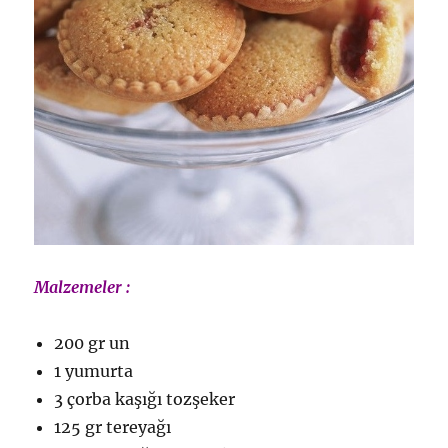
Malzemeler :
200 gr un
1 yumurta
3 çorba kaşığı tozşeker
125 gr tereyağı