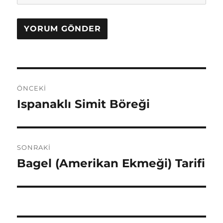
Yazı
ÖNCEKI
gezinmesi
Ispanaklı Simit Böreği
Önceki
yazı:
SONRAKI
Bagel (Amerikan Ekmeği) Tarifi
Sonraki
yazı: