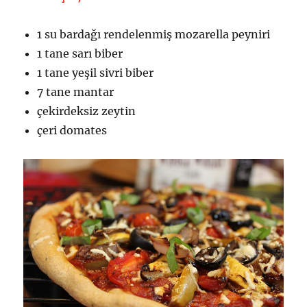
1 su bardağı rendelenmiş mozarella peyniri
1 tane sarı biber
1 tane yeşil sivri biber
7 tane mantar
çekirdeksiz zeytin
çeri domates