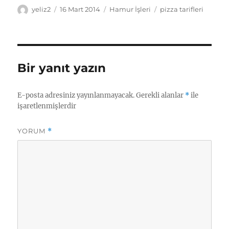
Yazar
Yayın
Kategoriler
Etiketler
yeliz2
16 Mart 2014
Hamur İşleri
pizza tarifleri
tarihi
Bir yanıt yazın
E-posta adresiniz yayınlanmayacak.
Gerekli alanlar
*
ile
işaretlenmişlerdir
YORUM
*