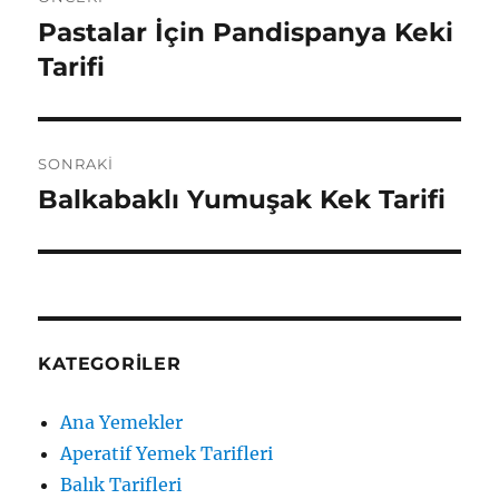
gezinmesi
Pastalar İçin Pandispanya Keki
Önceki
yazı:
Tarifi
SONRAKI
Balkabaklı Yumuşak Kek Tarifi
Sonraki
yazı:
KATEGORILER
Ana Yemekler
Aperatif Yemek Tarifleri
Balık Tarifleri