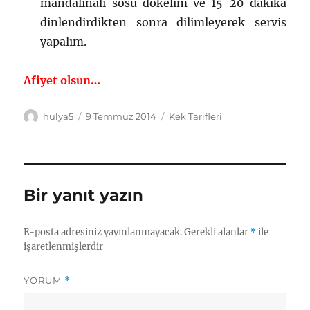
mandalinalı sosu dökelim ve 15-20 dakika
dinlendirdikten sonra dilimleyerek servis
yapalım.
Afiyet olsun…
Yazar
Yayın
Kategoriler
hulya5
9 Temmuz 2014
Kek Tarifleri
tarihi
Bir yanıt yazın
E-posta adresiniz yayınlanmayacak.
Gerekli alanlar
*
ile
işaretlenmişlerdir
YORUM
*