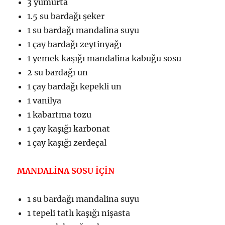
3 yumurta
1.5 su bardağı şeker
1 su bardağı mandalina suyu
1 çay bardağı zeytinyağı
1 yemek kaşığı mandalina kabuğu sosu
2 su bardağı un
1 çay bardağı kepekli un
1 vanilya
1 kabartma tozu
1 çay kaşığı karbonat
1 çay kaşığı zerdeçal
MANDALİNA SOSU İÇİN
1 su bardağı mandalina suyu
1 tepeli tatlı kaşığı nişasta