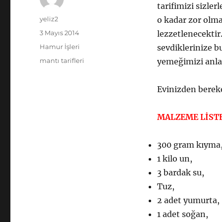
tarifimizi sizler
Yazar
yeliz2
o kadar zor olma
Yayın
3 Mayıs 2014
lezzetlenecektir
tarihi
Kategoriler
Hamur İşleri
sevdiklerinize b
Etiketler
mantı tarifleri
yemeğimizi anla
Evinizden bereke
MALZEME LİST
300 gram kıyma
1 kilo un,
3 bardak su,
Tuz,
2 adet yumurta,
1 adet soğan,