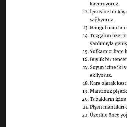
kavuruyoruz.
İçerisine bir kaş
sağlıyoruz.
Hangel mantımızı
Tezgahın üzerin
yardımıyla geniş
Yufkamızı kare k
Büyük bir tence
Suyun içine iki 
ekliyoruz.
Kare olarak kest
Mantımız pişerke
Tabakların içine
Pişen mantıları d
Üzerine önce yo