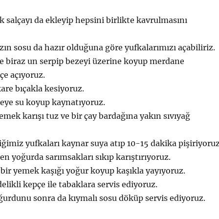
ık salçayı da ekleyip hepsini birlikte kavrulmasını
n sosu da hazır olduğuna göre yufkalarımızı açabiliriz.
e biraz un serpip bezeyi üzerine koyup merdane
çe açıyoruz.
are bıçakla kesiyoruz.
reye su koyup kaynatıyoruz.
yemek karışı tuz ve bir çay bardağına yakın sıvıyağ
iğimiz yufkaları kaynar suya atıp 10-15 dakika pişiriyoruz
n yoğurda sarımsakları sıkıp karıştırıyoruz.
 bir yemek kaşığı yoğur koyup kaşıkla yayıyoruz.
elikli kepçe ile tabaklara servis ediyoruz.
ğurdunu sonra da kıymalı sosu döküp servis ediyoruz.