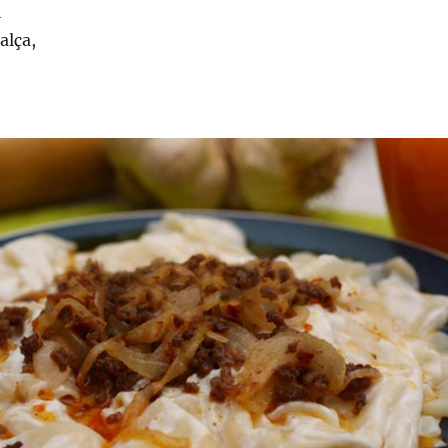
ı
alça,