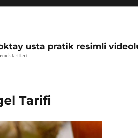
oktay usta pratik resimli videol
yemek tarifleri
el Tarifi