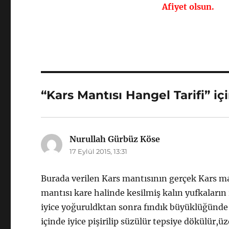
Afiyet olsun.
“Kars Mantısı Hangel Tarifi” iç
Nurullah Gürbüz Köse
dedi
17 Eylül 2015, 13:31
ki:
Burada verilen Kars mantısının gerçek Kars man
mantısı kare halinde kesilmiş kalın yufkaları
iyice yoğuruldktan sonra fındık büyüklüğünd
içinde iyice pişirilip süzülür tepsiye dökülür,